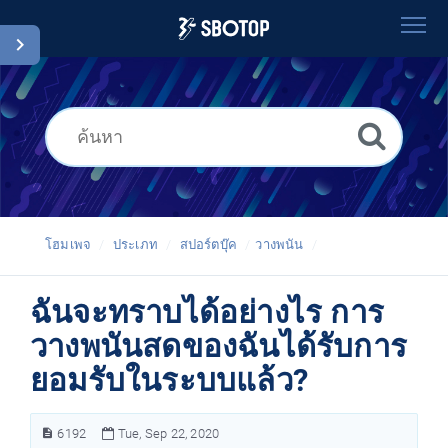
โฮมเพจ
ค้นหา
อภิธานศัพท์
Thai
โฮมเพจ
ประเภท
สปอร์ตบุ๊ค
วางพนัน
ฉันจะทราบได้อย่างไร การ
วางพนันสดของฉันได้รับการ
ยอมรับในระบบแล้ว?
6192
Tue, Sep 22, 2020