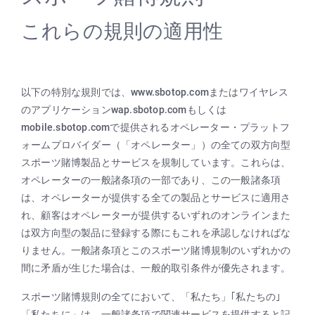
これらの規則の適用性
以下の特別な規則では、
www.sbotop.com
またはワイヤレス
のアプリケーション
wap.sbotop.com
もしくは
mobile.sbotop.com
で提供されるオペレーター・プラットフ
ォームプロバイダー（「オペレーター」）の全ての双方向型
スポーツ賭博製品とサービスを規制しています。これらは、
オペレーターの一般諸条項の一部であり、この一般諸条項
は、オペレーターが提供する全ての製品とサービスに適用さ
れ、顧客はオペレーターが提供するいずれのオンラインまた
は双方向型の製品に登録する際にもこれを承認しなければな
りません。一般諸条項とこのスポーツ賭博規制のいずれかの
間に矛盾が生じた場合は、一般的取引条件が優先されます。
スポーツ賭博規則の全てにおいて、「私たち」｢私たちの｣
「私たちに」は、一般諸条項で関連サービスを提供すると記