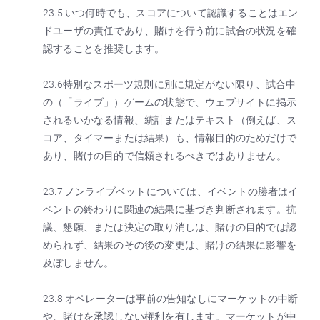
23.5 いつ何時でも、スコアについて認識することはエン
ドユーザの責任であり、賭けを行う前に試合の状況を確
認することを推奨します。
23.6特別なスポーツ規則に別に規定がない限り、試合中
の（「ライブ」）ゲームの状態で、ウェブサイトに掲示
されるいかなる情報、統計またはテキスト（例えば、ス
コア、タイマーまたは結果）も、情報目的のためだけで
あり、賭けの目的で信頼されるべきではありません。
23.7 ノンライブベットについては、イベントの勝者はイ
ベントの終わりに関連の結果に基づき判断されます。抗
議、懇願、または決定の取り消しは、賭けの目的では認
められず、結果のその後の変更は、賭けの結果に影響を
及ぼしません。
23.8 オペレーターは事前の告知なしにマーケットの中断
や、賭けを承認しない権利を有します。マーケットが中