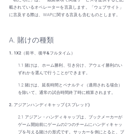
載されているオペレーターを言及します。「ウェブサイト」
に言及する際は、WAPに関する言及も含むものとします。
A. 賭けの種類
1. 1X2（前半、後半&フルタイム）
1.1 賭けは、ホーム勝利、引き分け、アウェイ勝利のい
ずれかを選んで行うことができます。
1.2 賭けは、延長時間とペナルティ（適用される場合）
を除いて、通常の試合時間終了時に精算されます。
2. アジアンハンディキャップ (スプレッド)
2.1 アジアン・ハンディキャップは、ブックメーカーが
ゲーム開始前にゲームの2つのチームにハンディキャッ
プを与える賭けの形式です。サッカーを例にとると、ブ