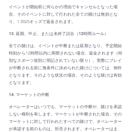
イベントが開始前に何らかの理由でキャンセルとなった場
合、そのイベントに対して行われた全ての賭けは無効とな
り、1.00のオッズで返金されます。
13. 延期、中止、または未終了試合（12時間ルール）
全ての賭けは、イベントが中断または延期となり、予定開始
時刻から12時間以内に再開されない場合、返金されます（特
別なスポーツ規則に明記されていない限り）。実際にプレイ
が中断される前に無条件に決められた賭けについては、例外
となります。そのような状況の場合、そのような賭けは有効
となります。
14. マーケットの中断
オペレーターはいつでも、マーケットの中断や、賭けを承認
しない権利を有します。マーケットが中断された場合、その
マーケットに対して行われたすべての賭けで、オペレーター
が承認する前のものは、拒否されます。オペレーターはま