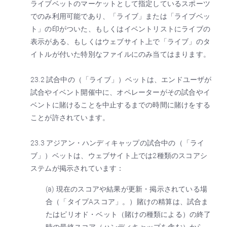
ライブベットのマーケットとして指定しているスポーツ
でのみ利用可能であり、「ライブ」または「ライブベッ
ト」の印がついた、もしくはイベントリストにライブの
表示がある、もしくはウェブサイト上で「ライブ」のタ
イトルが付いた特別なファイルにのみ当てはまります。
23.2 試合中の（「ライブ」）ベットは、エンドユーザが
試合やイベント開催中に、オペレーターがその試合やイ
ベントに賭けることを中止するまでの時間に賭けをする
ことが許されています。
23.3 アジアン・ハンディキャップの試合中の（「ライ
ブ」）ベットは、ウェブサイト上では2種類のスコアシ
ステムが掲示されています：
(a) 現在のスコアや結果が更新・掲示されている場
合（「タイプAスコア」。）賭けの精算は、試合ま
たはピリオド・ベット（賭けの種類による）の終了
時の最終スコア（ハンディキャップを含む）から、