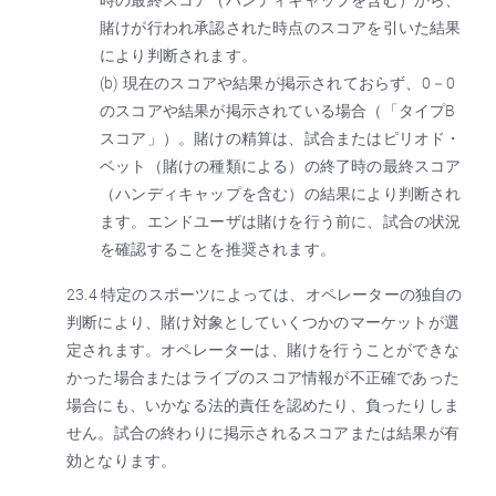
賭けが行われ承認された時点のスコアを引いた結果
により判断されます。
(b) 現在のスコアや結果が掲示されておらず、0－0
のスコアや結果が掲示されている場合（「タイプB
スコア」）。賭けの精算は、試合またはピリオド・
ベット（賭けの種類による）の終了時の最終スコア
（ハンディキャップを含む）の結果により判断され
ます。エンドユーザは賭けを行う前に、試合の状況
を確認することを推奨されます。
23.4 特定のスポーツによっては、オペレーターの独自の
判断により、賭け対象としていくつかのマーケットが選
定されます。オペレーターは、賭けを行うことができな
かった場合またはライブのスコア情報が不正確であった
場合にも、いかなる法的責任を認めたり、負ったりしま
せん。試合の終わりに掲示されるスコアまたは結果が有
効となります。