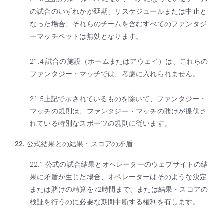
の試合のいずれかが延期、リスケジュールまたは中止と
なった場合、それらのチームを含むすべてのファンタジ
ーマッチベットは無効となります。
21.4 試合の施設（ホームまたはアウェイ）は、これらの
ファンタジー・マッチでは、考慮に入れられません。
21.5上記で示されているものを除いて、ファンタジー・
マッチの規則は、ファンタジー・マッチの賭けが提供さ
れている特別なスポーツの規則に従います。
22. 公式結果との結果・スコアの矛盾
22.1 公式の試合結果とオペレーターのウェブサイトの結
果に矛盾が生じた場合、オペレーターはそのような決定
または賭けの精算を72時間まで、または結果・スコアの
検証を行うのに必要な期間中断する権利を有します。