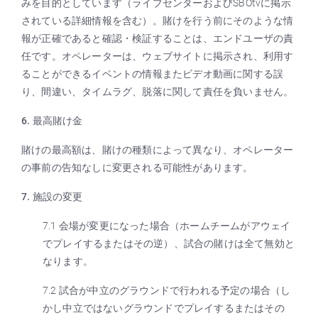
みを目的としています（ライブセンターおよびSBOtvに掲示
されている詳細情報を含む）。賭けを行う前にそのような情
報が正確であると確認・検証することは、エンドユーザの責
任です。オペレーターは、ウェブサイトに掲示され、利用す
ることができるイベントの情報またビデオ動画に関する誤
り、間違い、タイムラグ、脱落に関して責任を負いません。
6. 最高賭け金
賭けの最高額は、賭けの種類によって異なり、オペレーター
の事前の告知なしに変更される可能性があります。
7. 施設の変更
7.1 会場が変更になった場合（ホームチームがアウェイ
でプレイするまたはその逆）、試合の賭けは全て無効と
なります。
7.2 試合が中立のグラウンドで行われる予定の場合（し
かし中立ではないグラウンドでプレイするまたはその