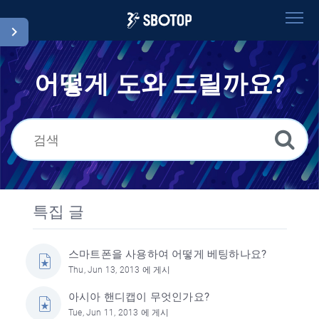
홈
어떻게 도와 드릴까요?
검색
용어 사전
Korean
특집 글
스마트폰을 사용하여 어떻게 베팅하나요?
Thu, Jun 13, 2013 에 게시
아시아 핸디캡이 무엇인가요?
Tue, Jun 11, 2013 에 게시