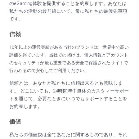
のeGaming体験を提供することを約束します。あなたは
私たちの活動の最前線にいて、常に私たちの最優先事項
です。
信頼
10年以上の運営実績がある当社のブランドは、世界中で高い
評価を得ています。当社での賭けは、個人情報とアカウント
のセキュリティが最も重要である安全で保護されたサイトで
行われるので安心してご利用ください。
信頼とは、あなたが私たちに信頼出来るとも意味しま
す。 どこにいても、24時間年中無休のカスタマーサポー
トを通じて、必要なときにいつでもサポートすることを
お約束します。
価値
私たちの価値観は全てあなたに関するものであり、それ