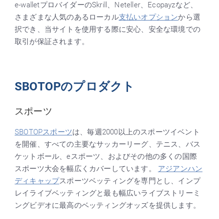
e-walletプロバイダーのSkrill、Neteller、Ecopayzなど、
さまざまな人気のあるローカル
支払いオプション
から選
択でき、当サイトを使用する際に安心、安全な環境での
取引が保証されます。
SBOTOPのプロダクト
スポーツ
SBOTOPスポーツ
は、毎週2000以上のスポーツイベント
を開催、すべての主要なサッカーリーグ、テニス、バス
ケットボール、eスポーツ、およびその他の多くの国際
スポーツ大会を幅広くカバーしています。
アジアンハン
ディキャップ
スポーツベッティングを専門とし、インプ
レイライブベッティングと最も幅広いライブストリーミ
ングビデオに最高のベッティングオッズを提供します。