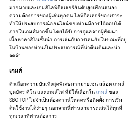
มากมายและเกมส์ไลฟ์ดีลเลอร์อันดับสูงเพื่อนสนอง
ความต้องการของผู้เล่นทุกคน ไลฟ์ดีลเลอร์ของเราจะ
ทำให้ประสบการณ์ออนไลน์ของท่านมีการได้ตอบโต้
ภายในเกมส์มากขึ้น โดยได้รับการดูแลจากผู้พัฒนา
เนื้อหาคาสิโนชั้นนำ การเล่นกับการเล่นกับในขณะที่อยู่
ในบ้านของท่านเป็นประสบการณ์ที่น่าตื่นเต้นและน่า
จดจำ
เกมส์
ตัวเลือกความบันเทิงสุดพิเศษมากมายเช่น สล็อต เกมส์
ขูดบัตร คีโน และเกมส์ไพ่ ที่มี่ให้เลือกใน
เกมส์
ของ
SBOTOP ไม่จำเป็นต้องดาวน์โหลดหรือติดตั้ง การเริ่ม
ต้นใช้งานได้ง่ายๆ นอกจากนี้ท่านสามารถเล่นได้ทุกที่
ทุกเวลาที่ท่านต้องการ