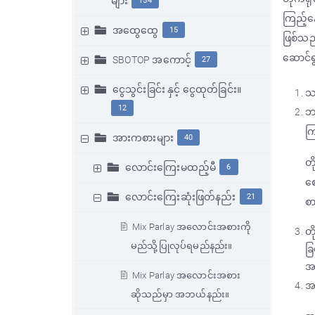
များ
154
ကြည့်န
အထွေထွေ
15
ဖြစ်သည
ဆောင်ရ
SBOTOP အကောင့်
27
ငွေသွင်းခြင်း နှင့် ငွေထုတ်ခြင်း။
သင
12
ဘယ
ကြ
အားကစားများ
40
တိ
လောင်းကြေးမထည့်မီ
6
ဈ
လောင်းကြေးဆုံးဖြတ်နည်း
21
စာ
Mix Parlay အလောင်းအစားကို
တိ
မည်သို့ပြုလုပ်ရမည်နည်း။
ခြ
အ
Mix Parlay အလောင်းအစား
အ
ဆိုသည်မှာ အဘယ်နည်း။