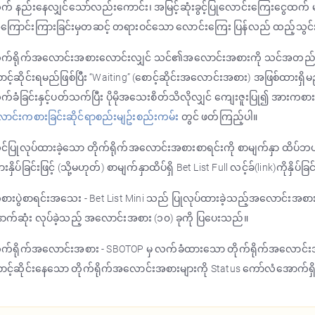
က် နည်းနေလျှင်သော်လည်းကောင်း၊ အမြင့်ဆုံးခွင့်ပြုလောင်းကြေးငွေထက
ကြောင်းကြားခြင်းမှတဆင့် တရားဝင်သော လောင်းကြေး ပြန်လည် ထည့်သွင်း
ိုက်ရိုက်အလောင်းအစားလောင်းလျှင် သင်၏အလောင်းအစားကို သင်အတည်ပြုပ
ာင့်ဆိုင်းရမည်ဖြစ်ပြီး “Waiting” (စောင့်ဆိုင်းအလောင်းအစား) အဖြစ်ထားရှ
်ခံခြင်းနှင့်ပတ်သက်ပြီး ပိုမိုအသေးစိတ်သိလိုလျှင် ကျေးဇူးပြု၍ အားက
ာင်းကစားခြင်းဆိုင်ရာစည်းမျဥ်းစည်းကမ်း
တွင် ဖတ်ကြည့်ပါ။
်ပြုလုပ်ထားခဲ့သော တိုက်ရိုက်အလောင်းအစားစာရင်းကို စာမျက်နှာ ထိပ်ဘယ်(
းနှိပ်ခြင်းဖြင့် (သို့မဟုတ်) စာမျက်နှာထိပ်ရှိ Bet List Full လင့်ခ်(link)ကိုနှိပ်ခ
ားပွဲစာရင်းအသေး - Bet List Mini သည် ပြုလုပ်ထားခဲ့သည့်အလောင်းအစား စာရ
ာက်ဆုံး လုပ်ခဲ့သည့် အလောင်းအစား (၁၀) ခုကို ပြပေးသည်။
ုက်ရိုက်အလောင်းအစား - SBOTOP မှ လက်ခံထားသော တိုက်ရိုက်အလောင်းအစားမ
ာင့်ဆိုင်းနေသော တိုက်ရိုက်အလောင်းအစားများကို Status ကော်လံအောက်ရှိ