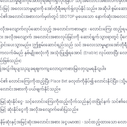
ေးသာမှုများကိုအော်တိုရီဖရက်ရှ်လုပ်ခြင်း- သင့်အလောင်းအစားလက်မှတ်၏ 
င်းဖြင့် အလေးသာမှုများကို အော်တိုရီဖရက်ရှ်လုပ်နိုင်သည်။ အဆိုပါ စွမ်းဆောင်
င်၏အလောင်းအစားလက်မှတ်တွင် SBOTOP မှပေးသော နောက်ဆုံးအလေးသာမှ
လိုအလျောက်လုပ်ဆောင်သည့် အလောင်းကစားများ - လောင်းကြေး ထည့်ရမည့်န
ား အလိုအလျောက် အလောင်းအစားလုပ်ခြင်းကို ဆောင်ရွက်သွားရာတွင် ပို
ောင်းပေးသွားမည်။ (ဤစွမ်းဆောင်ရည်သည် သင် အလေးသာမှုများအော်တိုရီဖရက
ကလက်ခံမည် နှစ်မျိုးစလုံးကို အသုံးပြု၍ရအောင် (Enable) လုပ်ထားပြီး 
ည်ဖြစ်သည်။)
အငျ်ဂါရပျသညျခရဈကကျလောငျးကစားမြားတှငျမရနိုငျပါ။
်၏ လောင်းကြေးကိုထည့်ပြီး Place Bet ခလုတ်ကိုနှိပ်၍ လောင်းနိုင်ပြီး၊ (သို့
လောင်းအစားကို ပယ်ဖျက်နိုင်သည်။
ြင့်ဆုံးနိုင်ငွေ- သင့်လောင်းကြေးကိုထည့်လိုက်သည်နှင့်တပြိုင်နက် သင်၏လေ
ြင့် ဆုံးနိုင်ငွေကို အလိုအလျောက်ဖော်ပြသည်။
ိမ့်ဆုံးနှင့်အမြင့်ဆုံးအလောင်းအစား (ငွေပမာဏ) - သင်ထည့်ထားသော လော