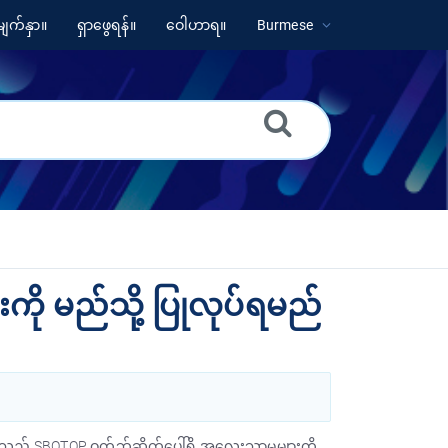
ျက်နှာ။
ရှာဖွေရန်။
ဝေါဟာရ။
Burmese
ကို မည်သို့ ပြုလုပ်ရမည်
၊ သင်သည် SBOTOP ဝက်ဘ်ဆိုက်ပေါ်ရှိ အလေးသာမှုများကို