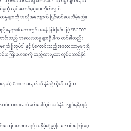
ညာဖက်ထိပ်ဆုံးရှိ checkbox ကို ရွေးချယ်လိုက်
မှုကို လုပ်ဆောင်ခွင့်ပေးလိုက်လျှင်
ုများကို အလိုအလျောက် ပြင်ဆင်ပေးလိမ့်မည်။
ေရာ၏ ဘေးတွင် အမှန် ခြစ် ခြင်းဖြင့် SBOTOP
ကောင်းသည့် အလေးသာမှုများရှိပါက တစ်ခါတည်း
်ရှ်လုပ်ပါ နှင့် ပိုကောင်းသည့်အလေးသာမှုများရှိ
လောင်းကြေးပမာဏကို ထည့်ထားမှသာ လုပ်ဆောင်နိုင်
မဟုတ်) Cancel ခလုတ်ကို နှိပ်၍ ထိုတိုက်ရိုက်
ာင်းကစားလက်မှတ်ပေါ်တွင် သင်နိုင် လျှင်ရရှိမည့်
င်းကြေးပမာဏသည် အနိမ့်ဆုံခွင့်ပြုလောင်းကြေးငွေ