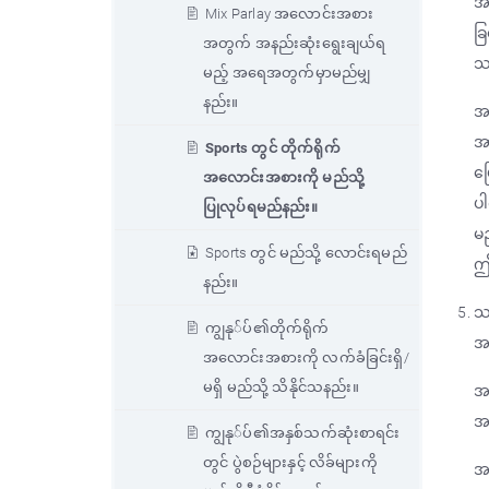
အလ
Mix Parlay အလောင်းအစား
ခြ
အတွက် အနည်းဆုံးရွေးချယ်ရ
သ
မည့် အရေအတွက်မှာမည်မျှ
နည်း။
အ
အ
Sports တွင် တိုက်ရိုက်
ပြ
အလောင်းအစားကို မည်သို့
ပါ
ပြုလုပ်ရမည်နည်း။
မ
Sports တွင် မည်သို့ လောင်းရမည်
ဤ
နည်း။
သင
ကျွနု်ပ်၏တိုက်ရိုက်
အ
အလောင်းအစားကို လက်ခံခြင်းရှိ/
မရှိ မည်သို့ သိနိုင်သနည်း။
အမ
အမ
ကျွနု်ပ်၏အနှစ်သက်ဆုံးစာရင်း
တွင် ပွဲစဉ်များနှင့် လိခ်များကို
အန