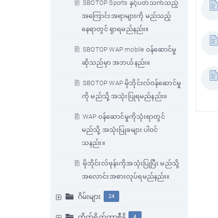
SBOTOP Sports နှင့်ပတ်သက်သည့်
အကြောင်းအရာများကို မည်သည့်
နေရာတွင် ရှာရမည်နည်း။
SBOTOP WAP mobile ဝန်ဆောင်မှု
ဆိုသည်မှာ အဘယ်နည်း။
SBOTOP WAP မိုဘိုင်းလ်ဝန်ဆောင်မှု
ကို မည်သို့ အသုံးပြုရမည်နည်း။
WAP ဝန်ဆောင်မှုကိုသုံးရာတွင်
မည်သို့ အသုံးပြုခများ ပါဝင်
သနည်း။
မိုဘိုင်းလ်ဖုန်းကိုအသုံးပြုပြီး မည်သို့
အလောင်းအစားလုပ်ရမည်နည်း။
ဂိမ်းများ
24
တိုက်ရိုက်ကာစီနို
4