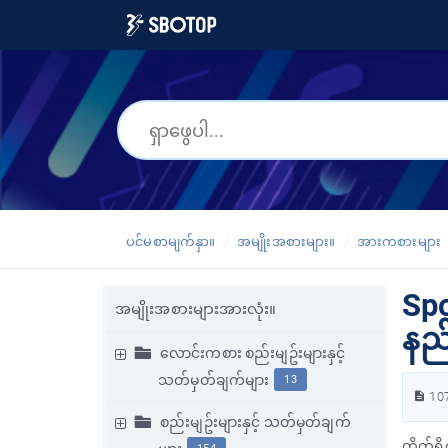
ပင်မစာမျက်နှာ။
အမျိုးအစားများ။
အားကစားများ
Spo
အမျိုးအစားများအားလုံး။
နည
လောင်းကစား စည်းမျဥ်းများနှင့်
သတ်မှတ်ချက်များ
13
10
စည်းမျဥ်းများနှင့် သတ်မှတ်ချက်
တိုက်ရိ