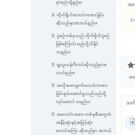
မှာမည်သို့နည်း။
အကြ
တိုက်ရိုက်လောင်းကစားခြင်း
En
ဆိုသည်မှာအဘယ်နည်း။
ပွဲစဉ်တစ်ခုသည် တိုက်ရိုက်ပွဲစဉ်
ဖြစ်ကြောင်း မည်သို့သိနိုင်
သနည်း။



မျှယူဟန်းဒီးကပ်ဆိုသည်မှာအ
ဘယ်နည်း။
အဆ
အလိုအလျောက်လောင်းကစား
ခြင်းစွမ်းဆောင်မှုသည် မည်သို့
လုပ်ဆောင် သနည်း။
သက်ဆ
အလောင်းအစား တစ်ခုစီအတွက်
အနိမ့်ဆုံးနှင့်အမြင့်ဆုံး
လောင်းကြေး ဆိုသည်မှာ အဘယ်