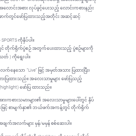
င် အလောင်းအစား လုပ်ခွင့်ပေးသည့် လောင်းကစားနည်း
ောက်တွင်ဖော်ပြထားသည့်အတိုင်း အဆင့်ဆင့်
SPORTS ကိုနှိပ်ပါ။
င် တိုက်ရိုက်ပွဲစဉ် အတွက်ပေးထားသည့် ပွဲစဉ်များကို
တ် ) ကိုရွေးပါ။
င် လက်နေသော “Live” ဖြင့် အမှတ်အသား ပြထားပြီး၊
်အသားပြထားသည်။ အလေးသာမှုများ ဖော်ပြသည့်
 (highlight) ဖော်ပြ ထားသည်။
ုတ်) အားကစားသမားများ၏ အလေးသာမှုများပေါ်တွင် နှိပ်
်းဖြင့် စာမျက်နှာ၏ ဘယ်ဖက်အကန့်တွင် တိုက်ရိုက်
ျက်အလက်များ မှန်/မမှန် စစ်ဆေးပါ။