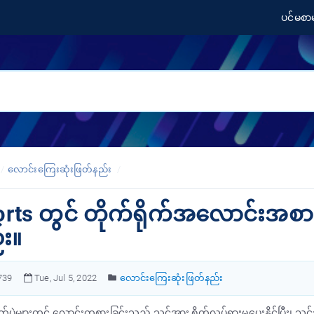
ပင်မစာမ
လောင်းကြေးဆုံးဖြတ်နည်း
rts တွင် တိုက်ရိုက်အလောင်းအစား
်း။
739
Tue, Jul 5, 2022
လောင်းကြေးဆုံးဖြတ်နည်း
ုက်ပွဲများတွင် လောင်းကစားခြင်းသည် သင့်အား စိတ်လှုပ်ရှားမှုပေးနိုင်ပြီး