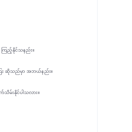
 ကြည့်နိုင်သနည်း။
းကြေး ဆိုသည်မှာ အဘယ်နည်း။
က်သိမ်းနိုင်ပါသလား။