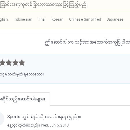
ောင်းအရာကိုတစ်ခြားဘာသာစကားဖြင့်ကြည့်မည်။
glish
Indonesian
Thai
Korean
Chinese Simplified
Japanese
ဤဆောင်းပါးက သင့်အားအထောက်အကူပြုပါသ



င့်မသတ်မှတ်ရသေးသော။
ိုင်သည့်ဆောင်းပါးများ။
Sports တွင် မည်သို့ လောင်းရမည်နည်း။
နေ့တွင်ထုတ်ဝေသည်။ Wed, Jun 5, 2013