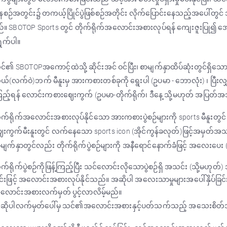
ေစဉ်အတွင်း၌ တကယ့်ပြိုင်ပွဲဖြစ်စဉ်အတိုင်း လိုက်ပြောင်းနေသည့်အပေါ်တွ
်။ SBOTOP Sports တွင် တိုက်ရိုက်အလောင်းအစားလုပ်ရန် ကျေးဇူးပြု၍ အ
ွက်ပါ။
်၏ SBOTOPအကောင့်ထဲသို့ ဆိုင်းအင် ဝင်ပြီး၊ စာမျက်နှာထိပ်ဆုံးတွင်ရှိသော 
်(လက်ဝဲ)ဘက် မီနူးမှ အားကစားတစ်ခုကို ရွေးပါ (ဥပမာ - ဘောလုံး) ၊ ပြီးလျှ
ည့်ရန် လောင်းကစားဈေးကွက် (ဥပမာ-တိုက်ရိုက်၊ ဒီနေ့ သို့မဟုတ် အပြတ်အသ
ုက်ရိုက်အလောင်းအစားလုပ်နိုင်သော အားကစားပွဲစဉ်များကို sports မီနူးတွ
ေးကွက်မီးနူးတွင် လက်နေသော sports icon (အိုင်ကွန်ခလုတ်)ဖြင့်အမှတ
မျက်နှာတွင်လည်း တိုက်ရိုက်ပွဲစဉ်များကို အနီရောင်နောက်ခံဖြင့် အလေးပေး
ုက်ရိုက်ပွဲစဉ်ကိုဖြန့်ကြည့်ပြီး သင်လောင်းလိုသောပွဲစဉ်ရှိ အသင်း (သို့မဟ
င်းဖြင့် အလောင်းအစားလုပ်နိုင်သည်။ အဆိုပါ အလေးသာမှုများအပေါ်နှိပ်ခြင
လောင်းအစားလက်မှတ် ပွင့်လာလိမ့်မည်။
ဆိုပါလက်မှတ်ပေါ်မှ သင်၏အလောင်းအစားနှင့်ပတ်သက်သည့် အသေးစိတ်အခ