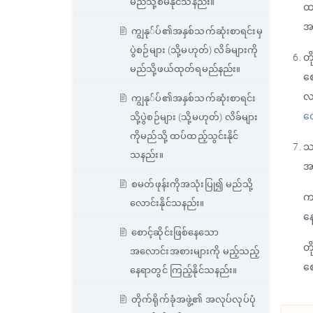
မည်သို့စီမံနိုင်သနည်း။
ထ
အ
ကျွနု်ပ်၏အနှစ်သက်ဆုံးစာရင်းမှ
ပွဲစဉ်များ (သို့မဟုတ်) လိခ်များကို
တ
မည်သို့ဖယ်ထုတ်ရမည်နည်း။
စေ
လက
ကျွနု်ပ်၏အနှစ်သက်ဆုံးစာရင်း
လေ
သို့ပွဲစဉ်များ (သို့မဟုတ်) လိခ်များ
ကိုမည်သို့ ထပ်ထည့်သွင်းနိုင်
သင
သနည်း။
အာ
စမတ်ဖုန်းကိုအသုံးပြု၍ မည်သို့
ကစ
လောင်းနိုင်သနည်း။
နေ
စောင့်ဆိုင်းဖြစ်နေသော
တိ
အလောင်းအစားများကို မည့်သည့်
စေ
နေရာတွင် ကြည့်နိုင်သနည်း။
တိုက်ရိုက်ခုံအဖွဲ့၏ အလုပ်လုပ်ပုံ