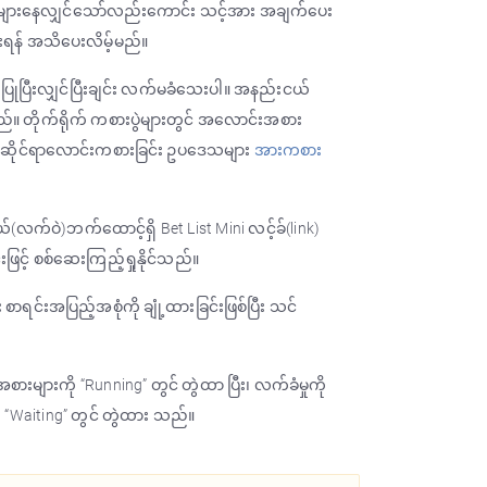
် များနေလျှင်သော်လည်းကောင်း သင့်အား အချက်ပေး
ရန် အသိပေးလိမ့်မည်။
ြီးလျှင်ပြီးချင်း လက်မခံသေးပါ။ အနည်းငယ်
ိမည်။ တိုက်ရိုက် ကစားပွဲများတွင် အလောင်းအစား
စားဆိုင်ရာလောင်းကစားခြင်း ဥပဒေသများ
အားကစား
လက်ဝဲ)ဘက်ထောင့်ရှိ Bet List Mini လင့်ခ်(link)
ြင်းဖြင့် စစ်ဆေးကြည့်ရှုနိုင်သည်။
င်းအပြည့်အစုံကို ချုံ့ထားခြင်းဖြစ်ပြီး သင်
ျားကို “Running” တွင် တွဲထာ ပြီး၊ လက်ခံမှုကို
 “Waiting” တွင် တွဲထား သည်။