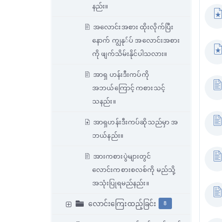
နည်း။
အလောင်းအစား ထိုးလိုက်ပြီး
နောက် ကျွနု်ပ် အလောင်းအစား
ကို ဖျက်သိမ်းနိုင်ပါသလား။
အာရှ ဟန်းဒီးကပ်ကို
အဘယ်ကြောင့် ကစားသင့်
သနည်း။
အာရှဟန်းဒီးကပ်ဆိုသည်မှာ အ
ဘယ်နည်း။
အားကစားပွဲများတွင်
လောင်းကစားစလစ်ကို မည်သို့
အသုံးပြုရမည်နည်း။
လောင်းကြေးထည့်ခြင်း
8