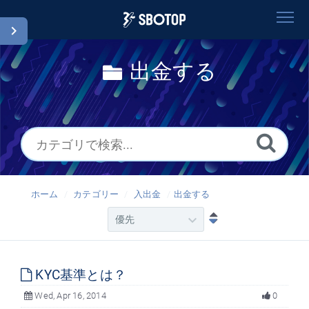
ホーム
出金する
検索
用語集
Japanese
ホーム
カテゴリー
入出金
出金する
KYC基準とは？
Wed, Apr 16, 2014
0