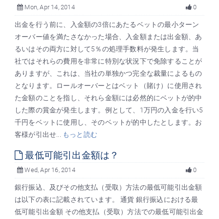
Mon, Apr 14, 2014
0
出金を行う前に、入金額の3倍にあたるベットの最小ターン
オーバー値を満たさなかった場合、入金額または出金額、あ
るいはその両方に対して5％の処理手数料が発生します。当
社ではそれらの費用を非常に特別な状況下で免除することが
ありますが、これは、当社の単独かつ完全な裁量によるもの
となります。ロールオーバーとはベット（賭け）に使用され
た金額のことを指し、それら金額には必然的にベットが的中
した際の賞金が発生します。例として、1万円の入金を行い5
千円をベットに使用し、そのベットが的中したとします。お
客様が引出せ...
もっと読む
最低可能引出金額は？
Wed, Apr 16, 2014
0
銀行振込、及びその他支払（受取）方法の最低可能引出金額
は以下の表に記載されています。 通貨 銀行振込における最
低可能引出金額 その他支払（受取）方法での最低可能引出金