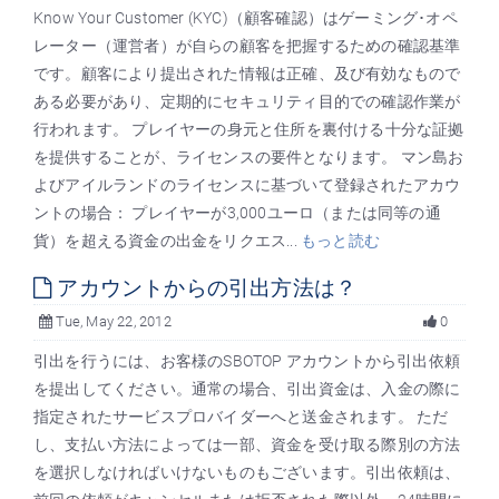
Know Your Customer (KYC)（顧客確認）はゲーミング･オペ
レーター（運営者）が自らの顧客を把握するための確認基準
です。顧客により提出された情報は正確、及び有効なもので
ある必要があり、定期的にセキュリティ目的での確認作業が
行われます。 プレイヤーの身元と住所を裏付ける十分な証拠
を提供することが、ライセンスの要件となります。 マン島お
よびアイルランドのライセンスに基づいて登録されたアカウ
ントの場合： プレイヤーが3,000ユーロ（または同等の通
貨）を超える資金の出金をリクエス...
もっと読む
アカウントからの引出方法は？
Tue, May 22, 2012
0
引出を行うには、お客様のSBOTOP アカウントから引出依頼
を提出してください。通常の場合、引出資金は、入金の際に
指定されたサービスプロバイダーへと送金されます。 ただ
し、支払い方法によっては一部、資金を受け取る際別の方法
を選択しなければいけないものもございます。引出依頼は、