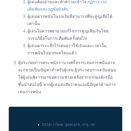
ผู้เล่นต้องอ่านและทำความเข้าใจ
กฏการวาง
เดิมพันและกฎข้อบังคับ
ผู้เล่นควรพนันในวงเงินที่สามารถที่จะสูญเสียได้
เท่านั้น
ผู้เล่นไม่ควรพยายามแก้ไขการสูญเสียเงินโดย
การแก้มือในการเดืมพันครั้งต่อไป
ผู้เล่นควรระลึกไว้เสมอว่าใช้เงินและเวลาใน
การพนันไปมากแค่ไหนแล้ว
ผู้ประกอบการตระหนักว่าบางครั้งการเล่นการพนันอาจ
จะกลายเป็นปัญหาสำหรับผู้เล่น ผู้ประกอบการสนับสนุน
ให้ผู้เล่นพิจารณาขอความช่วยเหลือจากจากองค์กรมือ
ชั้นนำต่อไปนี้ หากผู้เล่นสงสัยว่าตนเองมีปัญหาด้านการ
เล่นการพนัน:
http://www.gamcare.org.uk