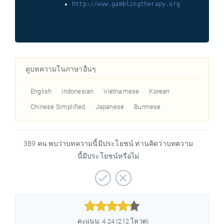
http://www.gamblingtherapy.org
ดูบทความในภาษาอื่นๆ
English
Indonesian
Vietnamese
Korean
Chinese Simplified
Japanese
Burmese
389 คน พบว่าบทความนี้มีประโยชน์ ท่านคิดว่าบทความ
นี้มีประโยชน์หรือไม่



คะแนน: 4.24 (212 โหวต)