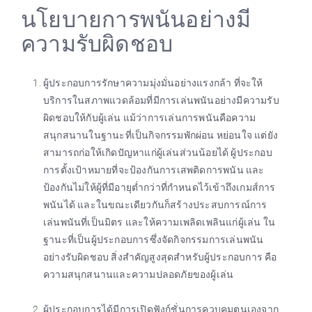
นโยบายการพนันอย่างมี
ความรับผิดชอบ
ผู้ประกอบการรักษาความมุ่งมั่นอย่างแรงกล้า ที่จะให้
บริการในสภาพแวดล้อมที่มีการเล่นพนันอย่างมีความรับ
ผิดชอบให้กับผู้เล่น แม้ว่าการเล่นการพนันคือความ
สนุกสนานในฐานะที่เป็นกิจกรรมพักผ่อน หย่อนใจ แต่ยัง
สามารถก่อให้เกิดปัญหาแก่ผู้เล่นส่วนน้อยได้ ผู้ประกอบ
การตั้งเป้าหมายที่จะป้องกันการเสพติดการพนัน และ
ป้องกันไม่ให้ผู้ที่มีอายุต่ำกว่าที่กำหนดไว้เข้าถึงเกมส์การ
พนันได้ และในขณะเดียวกันก็สร้างประสบการณ์การ
เล่นพนันที่เป็นมิตร และให้ความเพลิดเพลินแก่ผู้เล่น ใน
ฐานะที่เป็นผู้ประกอบการซึ่งจัดกิจกรรมการเล่นพนัน
อย่างรับผิดชอบ สิ่งสำคัญสูงสุดสำหรับผู้ประกอบการ คือ
ความสนุกสนานและความปลอดภัยของผู้เล่น
ผู้ประกอบการได้มีการเปิดฟังก์ชั่นการควบคุมตนเองจาก