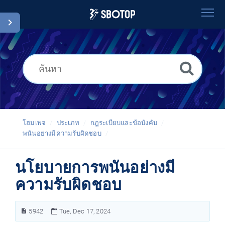
โฮมเพจ
ค้นหา
อภิธานศัพท์
Thai
โฮมเพจ
ประเภท
กฎระเบียบและข้อบังคับ
พนันอย่างมีความรับผิดชอบ
นโยบายการพนันอย่างมี
ความรับผิดชอบ
5942
Tue, Dec 17, 2024