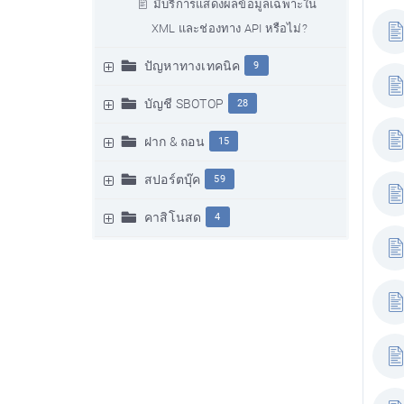
มีบริการแสดงผลข้อมูลเฉพาะใน
XML และช่องทาง API หรือไม่?
ปัญหาทางเทคนิค
9
บัญชี SBOTOP
28
ฝาก & ถอน
15
สปอร์ตบุ๊ค
59
คาสิโนสด
4