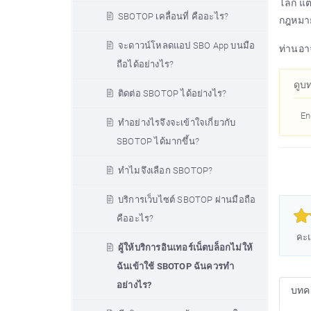
โลก แต
SBOTOP เคลื่อนที่ คืออะไร?
กฎหมาย
จะดาวน์โหลดแอป SBO App บนมือ
ท่านอาจ
ถือได้อย่างไร?
ดูบ
ติดต่อ SBOTOP ได้อย่างไร?
En
ทำอย่างไรจึงจะเข้าใจเกี่ยวกับ
SBOTOP ได้มากขึ้น?
ทำไมจึงเลือก SBOTOP?
บริการเว็บไซต์ SBOTOP ผ่านมือถือ



คืออะไร?
คะแ
ผู้ให้บริการอินเทอร์เน็ตบล็อกไม่ให้
ฉันเข้าใช้ SBOTOP ฉันควรทำ
อย่างไร?
บทคว