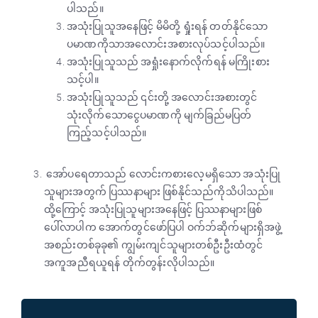
ပါသည်။
အသုံးပြုသူအနေဖြင့် မိမိတို့ ရှုံးရန် တတ်နိုင်သော
ပမာဏကိုသာအလောင်းအစားလုပ်သင့်ပါသည်။
အသုံးပြုသူသည် အရှုံးနောက်လိုက်ရန် မကြိုးစား
သင့်ပါ။
အသုံးပြုသူသည် ၎င်းတို့ အလောင်းအစားတွင်
သုံးလိုက်သောငွေပမာဏကို မျက်ခြည်မပြတ်
ကြည့်သင့်ပါသည်။
အော်ပရေတာသည် လောင်းကစားလေ့မရှိသော အသုံးပြု
သူများအတွက် ပြဿနာများ ဖြစ်နိုင်သည်ကိုသိပါသည်။
ထို့ကြောင့် အသုံးပြုသူများအနေဖြင့် ပြဿနာများဖြစ်
ပေါ်လာပါက အောက်တွင်ဖော်ပြပါ ဝက်ဘ်ဆိုက်များရှိအဖွဲ့
အစည်းတစ်ခုခု၏ ကျွမ်းကျင်သူများတစ်ဦးဦးထံတွင်
အကူအညီရယူရန် တိုက်တွန်းလိုပါသည်။