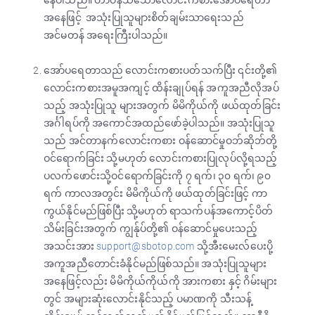
အနေဖြင့် အသုံးပြုသူများစိတ်ချမ်းသာရေးသည်
အင်မတန် အရေးကြီးပါသည်။
အော်ပရေတာသည် လောင်းကစားပတ်သက်ပြီး ၎င်းတို့၏
လောင်းကစားအမူအကျင့် ထိန်းချုပ်ရန် အကူအညီလိုအပ်
သည့် အသုံးပြုသူ များအတွက် မိမိကိုယ်ကို ဖယ်ထုတ်ခြင်း
အင်္ဂါရပ်ကို အကောင်အထည်ဖော်ခဲ့ပါသည်။ အသုံးပြုသူ
သည် အင်တာနက်လောင်းကစား ဝန်ဆောင်မှုဝဘ်ဆိုဘ်တို့
ဝင်ရောက်ခြင်း သို့မဟုတ် လောင်းကစားပြုလုပ်လို့ရသည့်
ပလက်ဖောင်းသို့ဝင်ရောက်ခြင်းကို ၇ ရက်၊ ၃၀ ရက်၊ ၉၀
ရက် ကာလအတွင်း မိမိကိုယ်ကို ဖယ်ထုတ်ခြင်းဖြင့် ကာ
ကွယ်နိုင်မည်ဖြစ်ပြီး သို့မဟုတ် ရာသက်ပန်အကောင့်ပိတ်
သိမ်းခြင်းအတွက် ကျွန်ုပ်တို့၏ ဝန်ဆောင်မှုပေးသည့်
အသင်းအား
support@sbotop.com
သို့အီးမေးလ်ပေးပို့
အကူအညီတောင်းခံနိုင်မည်ဖြစ်သည်။ အသုံးပြုသူများ
အနေဖြင့်လည်း မိမိကိုယ်ကိုယ်ကို အားကစား နှင့် ဂိမ်းများ
တွင် အများဆုံးလောင်းနိုင်သည့် ပမာဏကို သီးသန့်