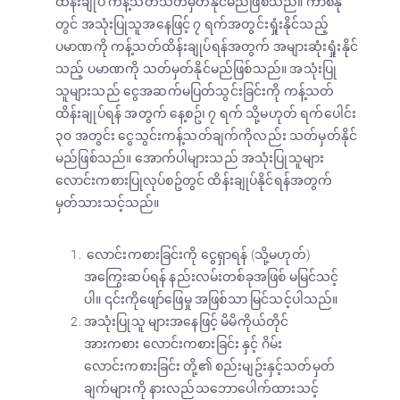
ထိန်းချုပ် ကန့်သတ်သတ်မှတ်နိုင်မည်ဖြစ်သည်။ ကာစီနို
တွင် အသုံးပြုသူအနေဖြင့် ၇ ရက်အတွင်းရှုံးနိုင်သည့်
ပမာဏကို ကန့်သတ်ထိန်းချုပ်ရန်အတွက် အများဆုံးရှုံးနိုင်
သည့် ပမာဏကို သတ်မှတ်နိုင်မည်ဖြစ်သည်။ အသုံးပြု
သူများသည် ငွေအဆက်မပြတ်သွင်းခြင်းကို ကန့်သတ်
ထိန်းချုပ်ရန် အတွက် နေ့စဥ်၊ ၇ ရက် သို့မဟုတ် ရက်ပေါင်း
၃၀ အတွင်း ငွေသွင်းကန့်သတ်ချက်ကိုလည်း သတ်မှတ်နိုင်
မည်ဖြစ်သည်။ အောက်ပါများသည် အသုံးပြုသူများ
လောင်းကစားပြုလုပ်စဥ်တွင် ထိန်းချုပ်နိုင်ရန်အတွက်
မှတ်သားသင့်သည်။
လောင်းကစားခြင်းကို ငွေရှာရန် (သို့မဟုတ်)
အကြွေးဆပ်ရန် နည်းလမ်းတစ်ခုအဖြစ် မမြင်သင့်
ပါ။ ၎င်းကိုဖျော်ဖြေမှု အဖြစ်သာ မြင်သင့်ပါသည်။
အသုံးပြုသူ များအနေဖြင့် မိမိကိုယ်တိုင်
အားကစား လောင်းကစားခြင်း နှင့် ဂိမ်း
လောင်းကစားခြင်း တို့၏ စည်းမျဥ်းနှင့်သတ်မှတ်
ချက်များကို နားလည်သဘောပေါက်ထားသင့်