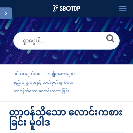
ပင်မစာမျက်နှာ။
ရှာဖွေရန်။
ဝေါဟာရ။
Burmese
ပင်မစာမျက်နှာ။
အမျိုးအစားများ။
စည်းမျဥ်းများနှင့် သတ်မှတ်ချက်များ
တာဝန်သိသော လောင်းကစားခြင်း
တာဝန်သိသော လောင်းကစား
ခြင်း မူဝါဒ