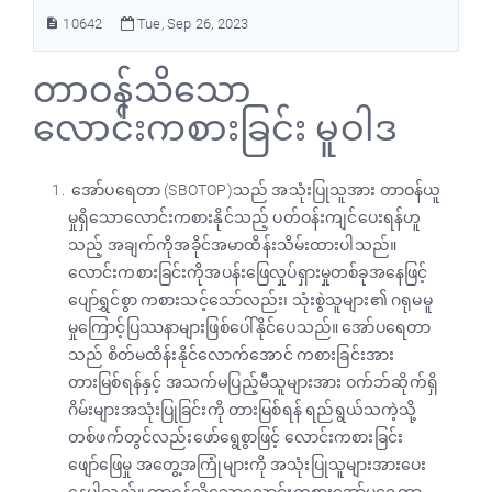
10642
Tue, Sep 26, 2023
တာဝန်သိသော
လောင်းကစားခြင်း မူဝါဒ
အော်ပရေတာ (SBOTOP)သည် အသုံးပြုသူအား တာဝန်ယူ
မှုရှိသောလောင်းကစားနိုင်သည့် ပတ်ဝန်းကျင်ပေးရန်ဟူ
သည့် အချက်ကိုအခိုင်အမာထိန်းသိမ်းထားပါသည်။
လောင်းကစားခြင်းကိုအပန်းဖြေလှုပ်ရှားမှုတစ်ခုအနေဖြင့်
ပျော်ရွှင်စွာ ကစားသင့်သော်လည်း၊ သုံးစွဲသူများ၏ ဂရုမမူ
မှုကြောင့်ပြဿနာများဖြစ်ပေါ်နိုင်ပေသည်။ အော်ပရေတာ
သည် စိတ်မထိန်းနိုင်လောက်အောင် ကစားခြင်းအား
တားမြစ်ရန်နှင့် အသက်မပြည့်မီသူများအား ဝက်ဘ်ဆိုက်ရှိ
ဂိမ်းများအသုံးပြုခြင်းကို တားမြစ်ရန် ရည်ရွယ်သကဲ့သို့
တစ်ဖက်တွင်လည်းဖော်ရွေစွာဖြင့် လောင်းကစားခြင်း
ဖျော်ဖြေမှု အတွေ့အကြုံများကို အသုံးပြုသူများအားပေး
နေပါသည်။ တာဝန်သိသောလောင်းကစားအော်ပရေတာ