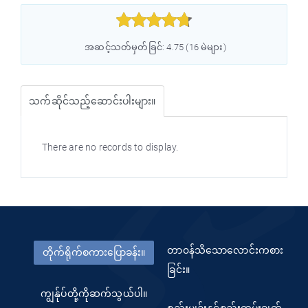



အဆင့်သတ်မှတ်ခြင်: 4.75 (16 မဲများ)
သက်ဆိုင်သည့်ဆောင်းပါးများ။
There are no records to display.
တာ၀န်သိသောလောင်းကစား
တိုက်ရိုက်စကားပြောခန်း။
ခြင်း။
ကျွန်ုပ်တို့ကိုဆက်သွယ်ပါ။
စည်းမျဥ်းနှင့်စည်းကမ်းချက်