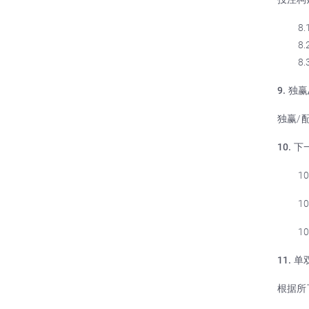
8
8
8
9. 独
独赢/
10. 
1
1
1
11. 单
根据所