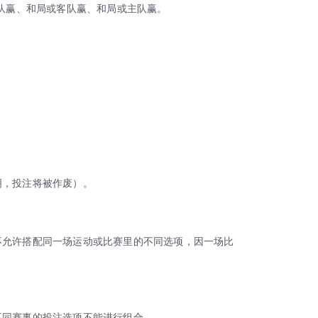
客队赢、和局或客队赢、和局或主队赢。
明，投注将被作废）。
不允许搭配同一场运动或比赛里的不同选项，因一场比
不同赛事的投注选项不能进行组合。