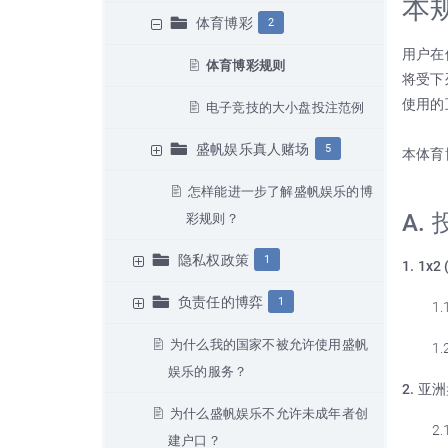
本
体育博彩
2
用户在
体育博彩规则
将受下
使用的
电子竞技的大小盘投注范例
盛帆娱乐真人赌场
5
本体育博
怎样能进一步了解盛帆娱乐的博
A.
彩规则？
隐私权政策
1
1. 1
负责任的博弈
1
1
为什么我的国家不被允许使用盛帆
1
娱乐的服务？
2. 亚
为什么盛帆娱乐不允许未成年者创
2
建户口？