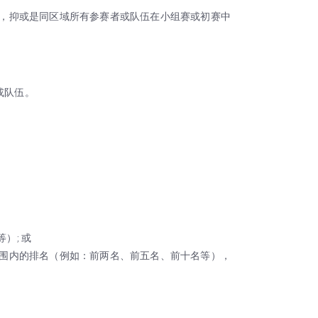
退出，抑或是同区域所有参赛者或队伍在小组赛或初赛中
或队伍。
）; 或
定范围内的排名（例如：前两名、前五名、前十名等），