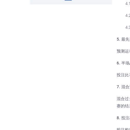
4
4
4
5. 最
预测运
6. 半
投注比
7. 混
混合过
赛的结
8. 投
投注构