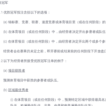
优胜冠军
2.1 优胜冠军投注含括以下的选项：
(a) 锦标赛、竞赛、联赛、速度竞赛或体育项目里（或在任何阶段）
(b) 在体育项目（或在任何阶段）中，由经营者决定开出参赛者或队
(c) 在体育项目（或在任何阶段）中，由经营者决定开出两个或多个
经营者会在赛果仍未定之前，即开赛前或结束前的任何阶段下开放盘
2.2 以下为经营者所接受优胜冠军注单的例子：
(a)
项目获胜者
预测体育项目中获胜的参赛者或队伍。
(b)
区域最优秀者
(i) 在体育项目（或在任何阶段）中，预测特定区域中获得最高
队伍、欧洲最佳队伍、北美、中美和南美洲最佳队伍等）