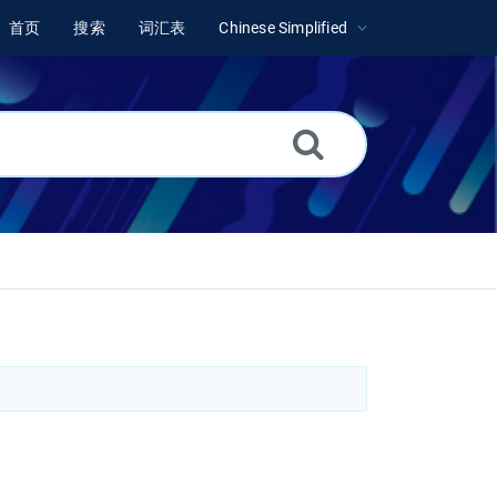
首页
搜索
词汇表
Chinese Simplified