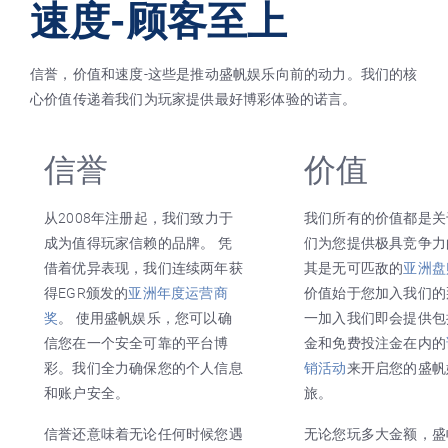
速度-顾客至上
信誉，价值和速度-这些是推动盛帆娱乐向前的动力。我们的核
心价值传递着我们为玩家提供最好博彩体验的诺言。
信誉
价值
从2008年注册起，我们致力于
我们所有的价值都是关
成为值得玩家信赖的品牌。 凭
们为您提供极具竞争力
借着优异表现，我们连续两年获
其是无可匹敌的
亚洲盘
得EGR颁发的
亚洲年度运营商
价值始于您加入我们的
奖
。 使用盛帆娱乐，您可以确
一加入我们即会提供包
信您在一个安全可靠的平台博
金和免费投注金在内的
彩。我们全力确保您的个人信息
销活动
来开启您的盛帆
和账户安全。
旅。
信誉还意味着无论任何时候您遇
无论您玩多大金额，盛