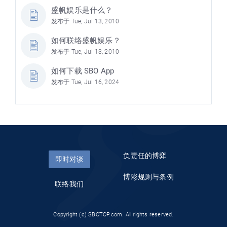
盛帆娱乐是什么？
发布于 Tue, Jul 13, 2010
如何联络盛帆娱乐？
发布于 Tue, Jul 13, 2010
如何下载 SBO App
发布于 Tue, Jul 16, 2024
负责任的博弈
即时对谈
博彩规则与条例
联络我们
Copyright (c) SBOTOP.com. All rights reserved.