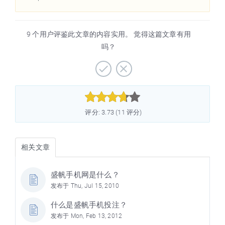
9 个用户评鉴此文章的内容实用。 觉得这篇文章有用
吗？



评分: 3.73 (11 评分)
相关文章
盛帆手机网是什么？
发布于 Thu, Jul 15, 2010
什么是盛帆手机投注？
发布于 Mon, Feb 13, 2012