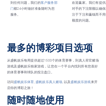
到任何问题，我们的
客户服务部
欢迎赢家。我们有提供
门
都24小时做好准备随时为您
对手的下注限额以确保
服务。
注于下注和赢钱而不用
额度的问题。
最多的博彩项目选项
从盛帆娱乐每周提供超过1500个的体育赛事，到真人荷官赌场
游戏及盛帆娱乐独家游戏，让您在一个平台内找到所有您喜好
的体育赛事和球队的投注盘口。
访问
盛帆娱乐体育
,
盛帆娱乐真人赌场
, 以及
盛帆娱乐游戏
来开
启你的博彩之旅！
随时随地使用