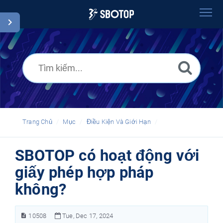
Trang Chủ
Tìm kiếm
Chú thích
Vietnamese
Trang Chủ
Mục
Điều Kiện Và Giới Hạn
SBOTOP có hoạt động với
giấy phép hợp pháp
không?
10508
Tue, Dec 17, 2024