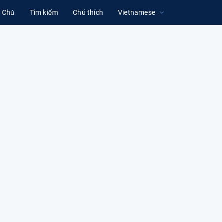
g Chủ
Tìm kiếm
Chú thích
Vietnamese