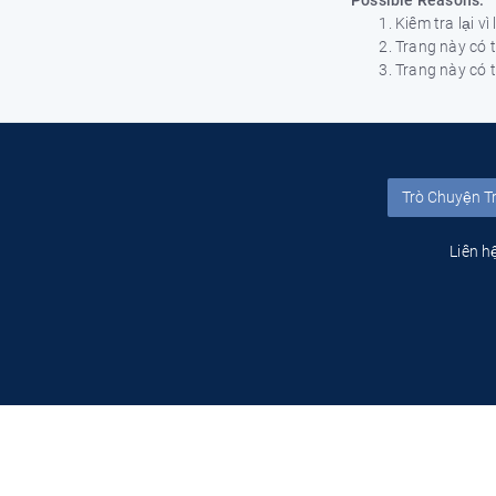
Possible Reasons:
Kiêm tra lại v
Trang này có t
Trang này có t
Trò Chuyện T
Liên h