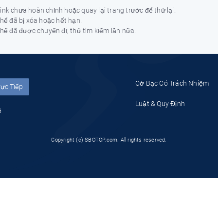
ì link chưa hoàn chỉnh hoặc quay lại trang trước để thử lại.
hể đã bị xóa hoặc hết hạn.
hể đã được chuyển đi; thử tìm kiếm lần nữa.
Cờ Bạc Có Trách Nhiệm
rực Tiếp
Luật & Quy Định
ệ
Copyright (c) SBOTOP.com. All rights reserved.