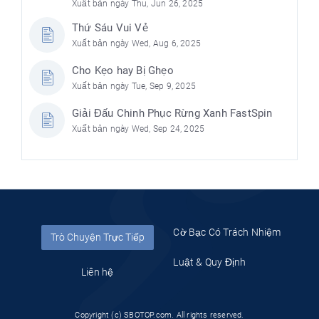
Xuất bản ngày Thu, Jun 26, 2025
Thứ Sáu Vui Vẻ
Xuất bản ngày Wed, Aug 6, 2025
Cho Kẹo hay Bị Ghẹo
Xuất bản ngày Tue, Sep 9, 2025
Giải Đấu Chinh Phục Rừng Xanh FastSpin
Xuất bản ngày Wed, Sep 24, 2025
Cờ Bạc Có Trách Nhiệm
Trò Chuyện Trực Tiếp
Luật & Quy Định
Liên hệ
Copyright (c) SBOTOP.com. All rights reserved.