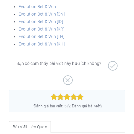
Evolution Bet & Win
Evolution Bet & Win [CN]
Evolution Bet & Win [ID]
Evolution Bet & Win [KR]
Evolution Bet & Win [TH]
Evolution Bet & Win [KH]
Bạn có cảm thấy bài viết này hữu ích không?



Đánh giá bài viết: 5 (2 Đánh giá bài viết)
Bài Viết Liên Quan