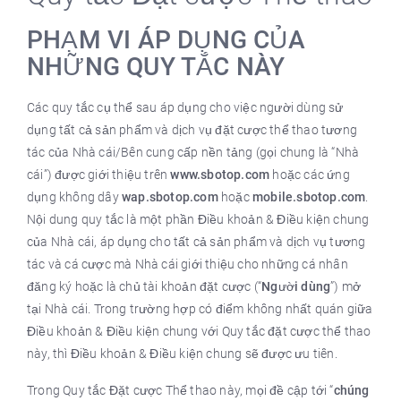
PHẠM VI ÁP DỤNG CỦA
NHỮNG QUY TẮC NÀY
Các quy tắc cụ thể sau áp dụng cho việc người dùng sử
dụng tất cả sản phẩm và dịch vụ đặt cược thể thao tương
tác của Nhà cái/Bên cung cấp nền tảng (gọi chung là “Nhà
cái”) được giới thiệu trên
www.sbotop.com
hoặc các ứng
dụng không dây
wap.sbotop.com
hoặc
mobile.sbotop.com
.
Nội dung quy tắc là một phần Điều khoản & Điều kiện chung
của Nhà cái, áp dụng cho tất cả sản phẩm và dịch vụ tương
tác và cá cược mà Nhà cái giới thiệu cho những cá nhân
đăng ký hoặc là chủ tài khoản đặt cược (“
Người dùng
”) mở
tại Nhà cái. Trong trường hợp có điểm không nhất quán giữa
Điều khoản & Điều kiện chung với Quy tắc đặt cược thể thao
này, thì Điều khoản & Điều kiện chung sẽ được ưu tiên.
Trong Quy tắc Đặt cược Thể thao này, mọi đề cập tới “
chúng