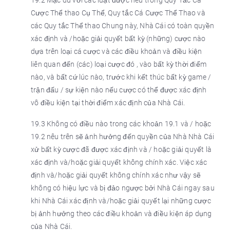
Cược Thể thao Cụ Thể, Quy tắc Cá Cược Thể Thao và
các Quy tắc Thể thao Chung này, Nhà Cái có toàn quyền
xác định và /hoặc giải quyết bất kỳ (những) cược nào
dựa trên loại cá cược và các điều khoản và điều kiện
liên quan đến (các) loại cược đó , vào bất kỳ thời điểm
nào, và bất cứ lúc nào, trước khi kết thúc bất kỳ game /
trận đấu / sự kiện nào nếu cược có thể được xác định
vô điều kiện tại thời điểm xác định của Nhà Cái.
19.3 Không có điều nào trong các khoản 19.1 và / hoặc
19.2 nêu trên sẽ ảnh hưởng đến quyền của Nhà Nhà Cái
xử bất kỳ cược đã được xác định và / hoặc giải quyết là
xác định và/hoặc giải quyết không chính xác. Việc xác
định và/hoặc giải quyết không chính xác như vậy sẽ
không có hiệu lực và bị đảo ngược bởi Nhà Cái ngay sau
khi Nhà Cái xác định và/hoặc giải quyết lại những cược
bị ảnh hưởng theo các điều khoản và điều kiện áp dụng
của Nhà Cái.