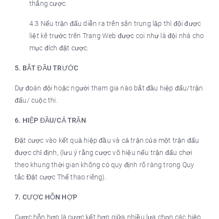
thắng cược.
4.3 Nếu trận đấu diễn ra trên sân trung lập thì đội được
liệt kê trước trên Trang Web được coi như là đội nhà cho
mục đích đặt cược.
5. BẮT ĐẦU TRƯỚC
Dự đoán đội hoặc người tham gia nào bắt đầu hiệp đấu/trận
đấu/ cuộc thi.
6. HIỆP ĐẦU/CẢ TRẬN
Đặt cược vào kết quả hiệp đầu và cả trận của một trận đấu
được chỉ định, (lưu ý rằng cược vô hiệu nếu trận đấu chơi
theo khung thời gian không có quy định rõ ràng trong Quy
tắc Đặt cược Thể thao riêng).
7. CƯỢC HỖN HỢP
Cược hỗn hợp là cược kết hợp giữa nhiều lựa chọn các hiệp