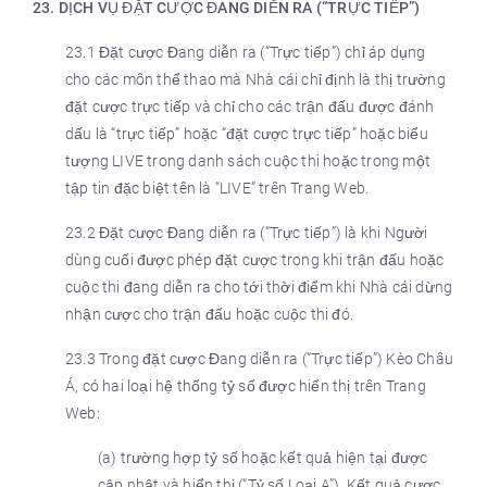
23. DỊCH VỤ ĐẶT CƯỢC ĐANG DIỄN RA (“TRỰC TIẾP”)
23.1 Đặt cược Đang diễn ra (“Trực tiếp”) chỉ áp dụng
cho các môn thể thao mà Nhà cái chỉ định là thị trường
đặt cược trực tiếp và chỉ cho các trận đấu được đánh
dấu là “trực tiếp” hoặc “đặt cược trực tiếp” hoặc biểu
tượng LIVE trong danh sách cuộc thi hoặc trong một
tập tin đặc biệt tên là “LIVE” trên Trang Web.
23.2 Đặt cược Đang diễn ra (“Trực tiếp”) là khi Người
dùng cuối được phép đặt cược trong khi trận đấu hoặc
cuộc thi đang diễn ra cho tới thời điểm khi Nhà cái dừng
nhận cược cho trận đấu hoặc cuộc thi đó.
23.3 Trong đặt cược Đang diễn ra (“Trực tiếp”) Kèo Châu
Á, có hai loại hệ thống tỷ số được hiển thị trên Trang
Web:
(a) trường hợp tỷ số hoặc kết quả hiện tại được
cập nhật và hiển thị (“Tỷ số Loại A”). Kết quả cược