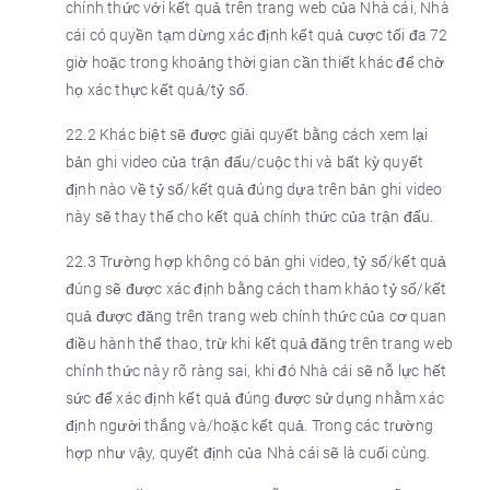
chính thức với kết quả trên trang web của Nhà cái, Nhà
cái có quyền tạm dừng xác định kết quả cược tối đa 72
giờ hoặc trong khoảng thời gian cần thiết khác để chờ
họ xác thực kết quả/tỷ số.
22.2 Khác biệt sẽ được giải quyết bằng cách xem lại
bản ghi video của trận đấu/cuộc thi và bất kỳ quyết
định nào về tỷ số/kết quả đúng dựa trên bản ghi video
này sẽ thay thế cho kết quả chính thức của trận đấu.
22.3 Trường hợp không có bản ghi video, tỷ số/kết quả
đúng sẽ được xác định bằng cách tham khảo tỷ số/kết
quả được đăng trên trang web chính thức của cơ quan
điều hành thể thao, trừ khi kết quả đăng trên trang web
chính thức này rõ ràng sai, khi đó Nhà cái sẽ nỗ lực hết
sức để xác định kết quả đúng được sử dụng nhằm xác
định người thắng và/hoặc kết quả. Trong các trường
hợp như vậy, quyết định của Nhà cái sẽ là cuối cùng.