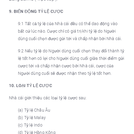
9. BIẾN ĐỘNG TỶ LỆ CƯỢC
9.1 Tất cả tỷ lệ của Nhà cái đều có thể dao động vào
bất cứ lúc nào. Cược chỉ có giá trị khi tỷ lệ do Người
dùng cuối chọn được gửi tới và chấp nhận bởi Nhà cái.
9.2 Nếu tỷ lệ do Người dùng cuối chọn thay đổi thành tỷ
lệ tốt hơn có lợi cho Người dùng cuối giữa thời điểm gửi
cược tới và chấp nhận cược bởi Nhà cái, cược của
Người dùng cuối sẽ được nhận theo tỷ lệ tốt hơn.
10. LOẠI TỶ LỆ CƯỢC
Nhà cái giới thiệu các loại tỷ lệ cược sau:
(a) Tỷ lệ Châu Âu
(b) Tỷ lệ Malay
(c) Tỷ lệ Indo
(d) Tỷ lệ Hồng Kông