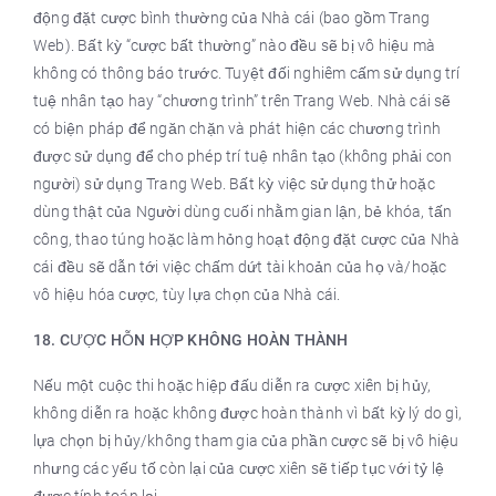
động đặt cược bình thường của Nhà cái (bao gồm Trang
Web). Bất kỳ “cược bất thường” nào đều sẽ bị vô hiệu mà
không có thông báo trước. Tuyệt đối nghiêm cấm sử dụng trí
tuệ nhân tạo hay “chương trình” trên Trang Web. Nhà cái sẽ
có biện pháp để ngăn chặn và phát hiện các chương trình
được sử dụng để cho phép trí tuệ nhân tạo (không phải con
người) sử dụng Trang Web. Bất kỳ việc sử dụng thử hoặc
dùng thật của Người dùng cuối nhằm gian lận, bẻ khóa, tấn
công, thao túng hoặc làm hỏng hoạt động đặt cược của Nhà
cái đều sẽ dẫn tới việc chấm dứt tài khoản của họ và/hoặc
vô hiệu hóa cược, tùy lựa chọn của Nhà cái.
18. CƯỢC HỖN HỢP KHÔNG HOÀN THÀNH
Nếu một cuộc thi hoặc hiệp đấu diễn ra cược xiên bị hủy,
không diễn ra hoặc không được hoàn thành vì bất kỳ lý do gì,
lựa chọn bị hủy/không tham gia của phần cược sẽ bị vô hiệu
nhưng các yếu tố còn lại của cược xiên sẽ tiếp tục với tỷ lệ
được tính toán lại.