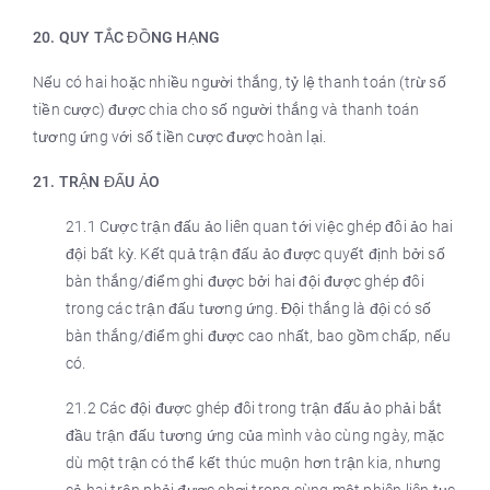
20. QUY TẮC ĐỒNG HẠNG
Nếu có hai hoặc nhiều người thắng, tỷ lệ thanh toán (trừ số
tiền cược) được chia cho số người thắng và thanh toán
tương ứng với số tiền cược được hoàn lại.
21. TRẬN ĐẤU ẢO
21.1 Cược trận đấu ảo liên quan tới việc ghép đôi ảo hai
đội bất kỳ. Kết quả trận đấu ảo được quyết định bởi số
bàn thắng/điểm ghi được bởi hai đội được ghép đôi
trong các trận đấu tương ứng. Đội thắng là đội có số
bàn thắng/điểm ghi được cao nhất, bao gồm chấp, nếu
có.
21.2 Các đội được ghép đôi trong trận đấu ảo phải bắt
đầu trận đấu tương ứng của mình vào cùng ngày, mặc
dù một trận có thể kết thúc muộn hơn trận kia, nhưng
cả hai trận phải được chơi trong cùng một phiên liên tục