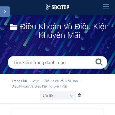
Trang Chủ
Điều Khoản Và Điều Kiện
Khuyến Mãi
Tìm kiếm
Chú thích
Vietnamese
Trang Chủ
Mục
Điều Kiện Và Giới Hạn
Điều Khoản Và Điều Kiện Khuyến Mãi