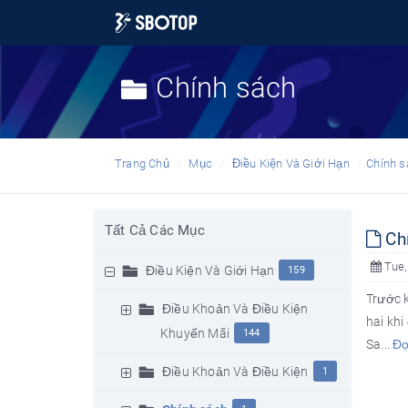
Chính sách
Trang Chủ
Mục
Điều Kiện Và Giới Hạn
Chính s
Tất Cả Các Mục
Chí
Tue,
Điều Kiện Và Giới Hạn
159
Trước 
Điều Khoản Và Điều Kiện
hai kh
Khuyến Mãi
144
Sa...
Đọ
Điều Khoản Và Điều Kiện
1