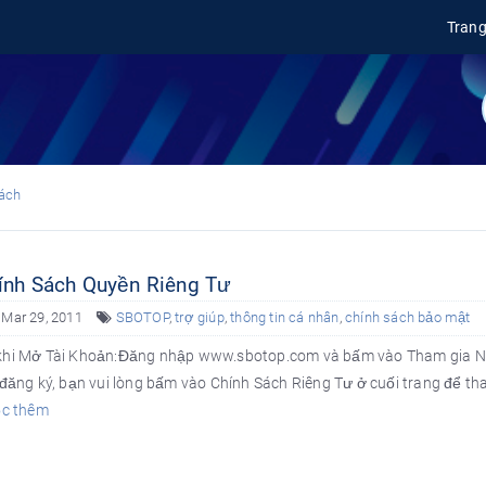
Tran
ách
nh Sách Quyền Riêng Tư
 Mar 29, 2011
SBOTOP
,
trợ giúp
,
thông tin cá nhân
,
chính sách bảo mật
khi Mở Tài Khoản:Đăng nhập www.sbotop.com và bấm vào Tham gia Ngay
i đăng ký, bạn vui lòng bấm vào Chính Sách Riêng Tư ở cuối trang để 
c thêm