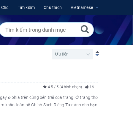
g Chủ
Tìm kiếm
Chú thích
Vietnamese
4.5 / 5 (4 bình chọn)
16
 ở phía trên cùng bên trái của trang. Ở trang thứ
tham khảo toàn bộ Chính Sách Riêng Tư dành cho bạn.