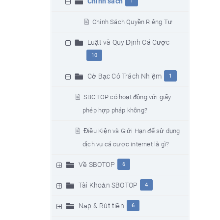
Chính sách
1
Chính Sách Quyền Riêng Tư
Luật và Quy Định Cá Cược
10
Cờ Bạc Có Trách Nhiệm
1
SBOTOP có hoạt động với giấy
phép hợp pháp không?
Điều Kiện và Giới Hạn để sử dụng
dịch vụ cá cược internet là gì?
Về SBOTOP
6
Tài Khoản SBOTOP
4
Nạp & Rút tiền
6