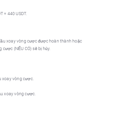
DT = 440 USDT.
cầu xoay vòng cược được hoàn thành hoặc
g cược (NẾU CÓ) sẽ bị hủy.
u xoay vòng cược.
ầu xoay vòng cược.