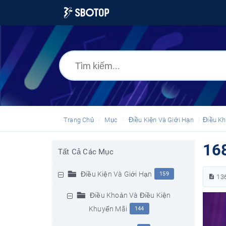
Trang Chủ
Mục
Điều Kiện Và Giới Hạn
Điều Kh
16
Tất Cả Các Mục
Điều Kiện Và Giới Hạn
159
13
Điều Khoản Và Điều Kiện
Khuyến Mãi
144