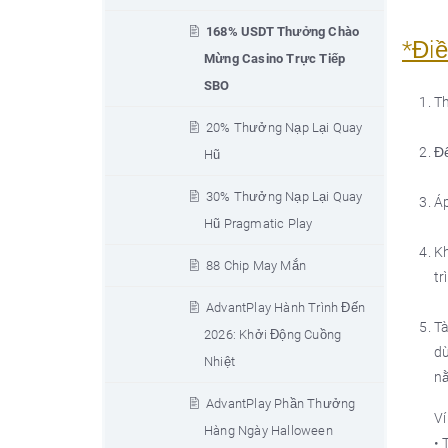
168% USDT Thưởng Chào
*Điề
Mừng Casino Trực Tiếp
SBO
Th
20% Thưởng Nạp Lại Quay
Để
Hũ
30% Thưởng Nạp Lại Quay
Áp
Hũ Pragmatic Play
Kh
88 Chip May Mắn
tr
AdvantPlay Hành Trình Đến
Tà
2026: Khởi Động Cuồng
dù
Nhiệt
nằ
AdvantPlay Phần Thưởng
Ví
Hàng Ngày Halloween
• 