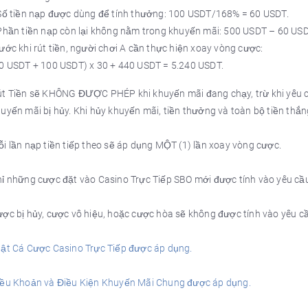
Số tiền nạp được dùng để tính thưởng: 100 USDT/168% = 60 USDT.
Phần tiền nạp còn lại không nằm trong khuyến mãi: 500 USDT – 60 US
ước khi rút tiền, người chơi A cần thực hiện xoay vòng cược:
0 USDT + 100 USDT) x 30 + 440 USDT = 5.240 USDT.
t Tiền sẽ KHÔNG ĐƯỢC PHÉP khi khuyến mãi đang chạy, trừ khi yêu 
uyến mãi bị hủy. Khi hủy khuyến mãi, tiền thưởng và toàn bộ tiền thắn
i lần nạp tiền tiếp theo sẽ áp dụng MỘT (1) lần xoay vòng cược.
ỉ những cược đặt vào Casino Trực Tiếp SBO mới được tính vào yêu cầ
ợc bị hủy, cược vô hiệu, hoặc cược hòa sẽ không được tính vào yêu c
ật Cá Cược Casino Trực Tiếp được áp dụng.
iều Khoản và Điều Kiện Khuyến Mãi Chung được áp dụng.