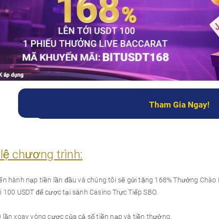
Tham Gia Ngay!
lệ chương trình:
ến hành nạp tiền lần đầu và chúng tôi sẽ gửi tặng 168% Thưởng Chào
i 100 USDT để cược tại sảnh Casino Trực Tiếp SBO.
 lần xoay vòng cược của cả số tiền nạp và tiền thưởng.