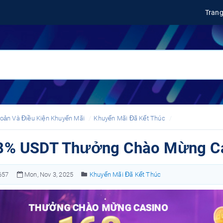
Tran
oản Và Điều Kiện Khuyến Mãi
Khuyến Mãi Đã Kết Thúc
8% USDT Thưởng Chào Mừng Ca
657
Mon, Nov 3, 2025
Khuyến Mãi Đã Kết Thúc