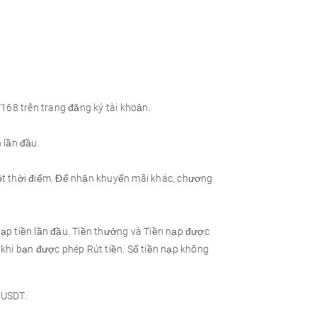
68 trên trang đăng ký tài khoản.
 lần đầu.
ột thời điểm. Để nhận khuyến mãi khác, chương
ạp tiền lần đầu. Tiền thưởng và Tiền nạp được
khi bạn được phép Rút tiền. Số tiền nạp không
 USDT.