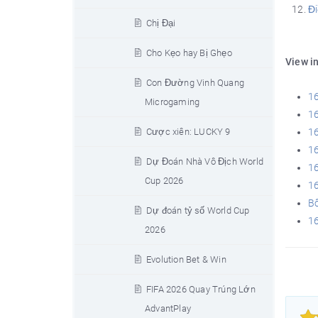
Đi
Chị Đại
Cho Kẹo hay Bị Ghẹo
View i
Con Đường Vinh Quang
1
Microgaming
16
1
Cược xiên: LUCKY 9
1
Dự Đoán Nhà Vô Địch World
16
Cup 2026
1
B
Dự đoán tỷ số World Cup
1
2026
Evolution Bet & Win
FIFA 2026 Quay Trúng Lớn
AdvantPlay


