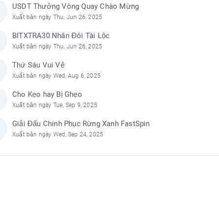
USDT Thưởng Vòng Quay Chào Mừng
Xuất bản ngày Thu, Jun 26, 2025
BITXTRA30 Nhân Đôi Tài Lộc
Xuất bản ngày Thu, Jun 26, 2025
Thứ Sáu Vui Vẻ
Xuất bản ngày Wed, Aug 6, 2025
Cho Kẹo hay Bị Ghẹo
Xuất bản ngày Tue, Sep 9, 2025
Giải Đấu Chinh Phục Rừng Xanh FastSpin
Xuất bản ngày Wed, Sep 24, 2025