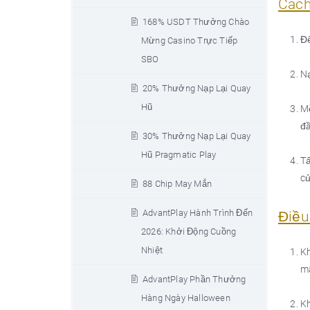
Cách
168% USDT Thưởng Chào
Đ
Mừng Casino Trực Tiếp
SBO
Nạ
20% Thưởng Nạp Lại Quay
Hũ
Mỗ
đầ
30% Thưởng Nạp Lại Quay
Hũ Pragmatic Play
Tấ
củ
88 Chip May Mắn
Điều
AdvantPlay Hành Trình Đến
2026: Khởi Động Cuồng
Nhiệt
Kh
mã
AdvantPlay Phần Thưởng
Hàng Ngày Halloween
Kh