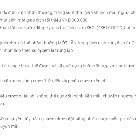
 đủ điều kiện nhận thưởng, trong suốt thời gian khuyến mãi, người ch
Phát sinh một giao dịch tối thiểu VND 300.000
 Hoàn tất các bước đăng ký qua bot Telegram SBO: @SBOTOPTG_bot h
ười chơi có thể nhận thưởng MỘT LẦN trong thời gian khuyến mãi. Chỉ
n nhận tiếp theo sẽ bị xem là trùng lặp.
 tiền nạp không thể được tích lũy, sử dụng hoặc kết hợp với các chươ
u cầu xoay vòng cược 1 lần đối với phiếu cược miễn phí.
iếu cược miễn phí không thể quy đổi thành tiền mặt, chuyển nhượng 
ác.
O có quyền hủy bỏ mọi cược được đặt bằng phiếu cược miễn phí nếu n
huyến mãi.