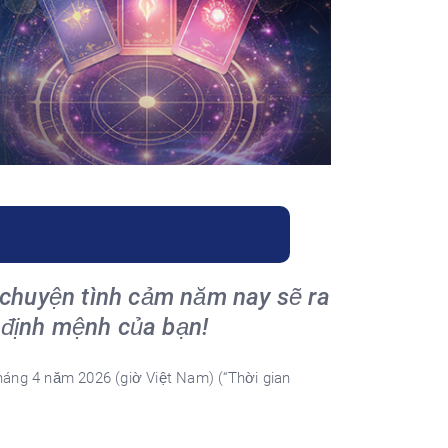
 chuyện tình cảm năm nay sẽ ra
ộ định mệnh của bạn!
háng 4 năm 2026 (giờ Việt Nam) (“Thời gian