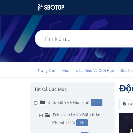
Trang Chủ
Mục
Điều Kiện Và Giới Hạn
Điều Kh
Độ
Tất Cả Các Mục
Điều Kiện Và Giới Hạn
159
14
Điều Khoản Và Điều Kiện
Khuyến Mãi
144