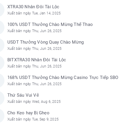
XTRA30 Nhân Đôi Tài Lộc
Xuất bản ngày Tue, Jan 14, 2025
100% USDT Thưởng Chào Mừng Thể Thao
Xuất bản ngày Thu, Jun 26, 2025
USDT Thưởng Vòng Quay Chào Mừng
Xuất bản ngày Thu, Jun 26, 2025
BITXTRA30 Nhân Đôi Tài Lộc
Xuất bản ngày Thu, Jun 26, 2025
168% USDT Thưởng Chào Mừng Casino Trực Tiếp SBO
Xuất bản ngày Thu, Jun 26, 2025
Thứ Sáu Vui Vẻ
Xuất bản ngày Wed, Aug 6, 2025
Cho Kẹo hay Bị Ghẹo
Xuất bản ngày Tue, Sep 9, 2025