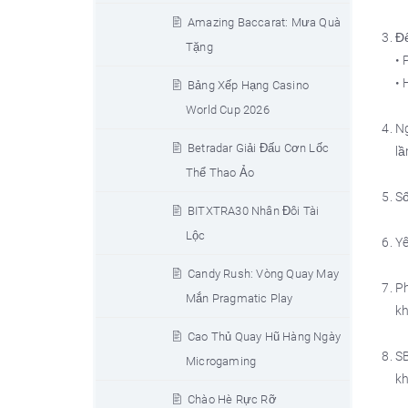
Amazing Baccarat: Mưa Quà
Để
Tặng
• 
•
Bảng Xếp Hạng Casino
World Cup 2026
Ng
Betradar Giải Đấu Cơn Lốc
lầ
Thể Thao Ảo
Số
BITXTRA30 Nhân Đôi Tài
Lộc
Yê
Candy Rush: Vòng Quay May
Ph
Mắn Pragmatic Play
kh
Cao Thủ Quay Hũ Hàng Ngày
SB
Microgaming
k
Chào Hè Rực Rỡ