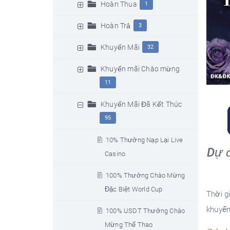
Hoàn Thua
1
Hoàn Trả
3
Khuyến Mãi
32
Khuyến mãi Chào mừng
11
Khuyến Mãi Đã Kết Thúc
95
10% Thưởng Nạp Lại Live
Dự 
Casino
100% Thưởng Chào Mừng
Đặc Biệt World Cup
Thời g
khuyến
100% USDT Thưởng Chào
Mừng Thể Thao