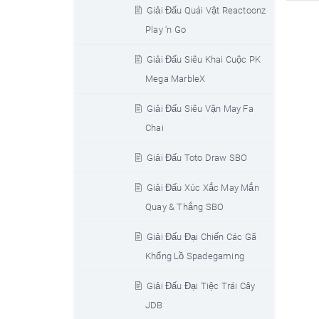
Giải Đấu Quái Vật Reactoonz
Play ‘n Go
Giải Đấu Siêu Khai Cuộc PK
Mega MarbleX
Giải Đấu Siêu Vận May Fa
Chai
Giải Đấu Toto Draw SBO
Giải Đấu Xúc Xắc May Mắn
Quay & Thắng SBO
Giải Đấu Đại Chiến Các Gã
Khổng Lồ Spadegaming
Giải Đấu Đại Tiệc Trái Cây
JDB