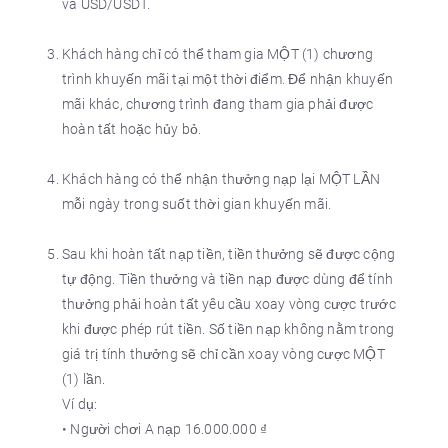
và USD/USDT.
Khách hàng chỉ có thể tham gia MỘT (1) chương
trình khuyến mãi tại một thời điểm. Để nhận khuyến
mãi khác, chương trình đang tham gia phải được
hoàn tất hoặc hủy bỏ.
Khách hàng có thể nhận thưởng nạp lại MỘT LẦN
mỗi ngày trong suốt thời gian khuyến mãi.
Sau khi hoàn tất nạp tiền, tiền thưởng sẽ được cộng
tự động. Tiền thưởng và tiền nạp được dùng để tính
thưởng phải hoàn tất yêu cầu xoay vòng cược trước
khi được phép rút tiền. Số tiền nạp không nằm trong
giá trị tính thưởng sẽ chỉ cần xoay vòng cược MỘT
(1) lần.
Ví dụ:
• Người chơi A nạp 16.000.000 ₫