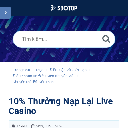
Trang Chủ
Tìm kiếm
Chú thích
Vietnamese
Trang Chủ
Mục
Điều Kiện Và Giới Hạn
Điều Khoản Và Điều Kiện Khuyến Mãi
Khuyến Mãi Đã Kết Thúc
10% Thưởng Nạp Lại Live
Casino
14998
Mon, Jun 1, 2026