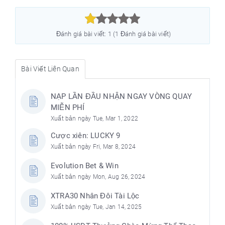



Đánh giá bài viết: 1 (1 Đánh giá bài viết)
Bài Viết Liên Quan
NẠP LẦN ĐẦU NHẬN NGAY VÒNG QUAY
MIỄN PHÍ
Xuất bản ngày Tue, Mar 1, 2022
Cược xiên: LUCKY 9
Xuất bản ngày Fri, Mar 8, 2024
Evolution Bet & Win
Xuất bản ngày Mon, Aug 26, 2024
XTRA30 Nhân Đôi Tài Lộc
Xuất bản ngày Tue, Jan 14, 2025