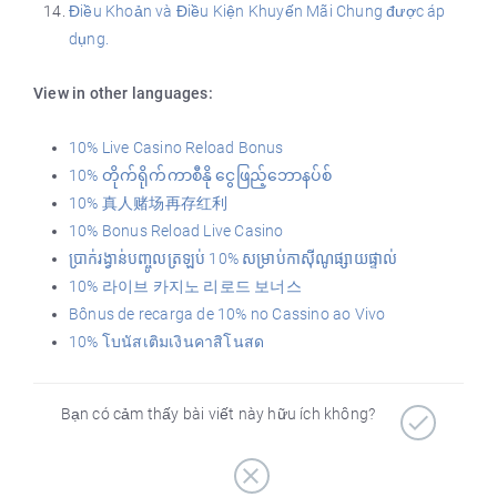
Điều Khoản và Điều Kiện Khuyến Mãi Chung được áp
dụng.
View in other languages:
10% Live Casino Reload Bonus
10% တိုက်ရိုက်ကာစီနို ငွေဖြည့်ဘောနပ်စ်
10% 真人赌场再存红利
10% Bonus Reload Live Casino
ប្រាក់រង្វាន់បញ្ចូលត្រឡប់ 10% សម្រាប់កាស៊ីណូផ្សាយផ្ទាល់
10% 라이브 카지노 리로드 보너스
Bônus de recarga de 10% no Cassino ao Vivo
10% โบนัสเติมเงินคาสิโนสด
Bạn có cảm thấy bài viết này hữu ích không?