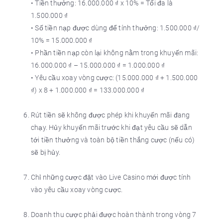
• Tiền thưởng: 16.000.000 ₫ x 10% = Tối đa là
1.500.000 ₫
• Số tiền nạp được dùng để tính thưởng: 1.500.000 ₫/
10% = 15.000.000 ₫
• Phần tiền nạp còn lại không nằm trong khuyến mãi:
16.000.000 ₫ – 15.000.000 ₫ = 1.000.000 ₫
• Yêu cầu xoay vòng cược: (15.000.000 ₫ + 1.500.000
₫) x 8 + 1.000.000 ₫ = 133.000.000 ₫
Rút tiền sẽ không được phép khi khuyến mãi đang
chạy. Hủy khuyến mãi trước khi đạt yêu cầu sẽ dẫn
tới tiền thưởng và toàn bộ tiền thắng cược (nếu có)
sẽ bị hủy.
Chỉ những cược đặt vào Live Casino mới được tính
vào yêu cầu xoay vòng cược.
Doanh thu cược phải được hoàn thành trong vòng 7