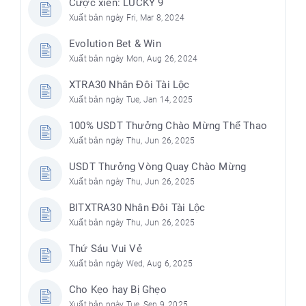
Cược xiên: LUCKY 9
Xuất bản ngày Fri, Mar 8, 2024
Evolution Bet & Win
Xuất bản ngày Mon, Aug 26, 2024
XTRA30 Nhân Đôi Tài Lộc
Xuất bản ngày Tue, Jan 14, 2025
100% USDT Thưởng Chào Mừng Thể Thao
Xuất bản ngày Thu, Jun 26, 2025
USDT Thưởng Vòng Quay Chào Mừng
Xuất bản ngày Thu, Jun 26, 2025
BITXTRA30 Nhân Đôi Tài Lộc
Xuất bản ngày Thu, Jun 26, 2025
Thứ Sáu Vui Vẻ
Xuất bản ngày Wed, Aug 6, 2025
Cho Kẹo hay Bị Ghẹo
Xuất bản ngày Tue, Sep 9, 2025