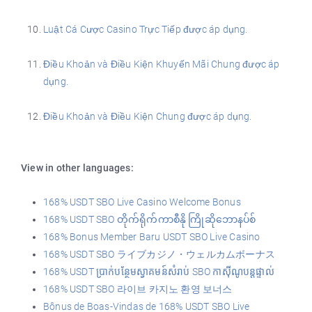
Luật Cá Cược Casino Trực Tiếp được áp dụng.
Điều Khoản và Điều Kiện Khuyến Mãi Chung được áp
dụng.
Điều Khoản và Điều Kiện Chung được áp dụng.
View in other languages:
168% USDT SBO Live Casino Welcome Bonus
168% USDT SBO တိုက်ရိုက်ကာစီနို ကြိုဆိုဘောနပ်စ်
168% Bonus Member Baru USDT SBO Live Casino
168% USDT SBO ライブカジノ・ウェルカムボーナス
168% USDT ប្រាក់បន្ថែមស្វាគមន៍សំរាប់ SBO កាស៊ីណូបន្តផ្ទាល់
168% USDT SBO 라이브 카지노 환영 보너스
Bônus de Boas-Vindas de 168% USDT SBO Live