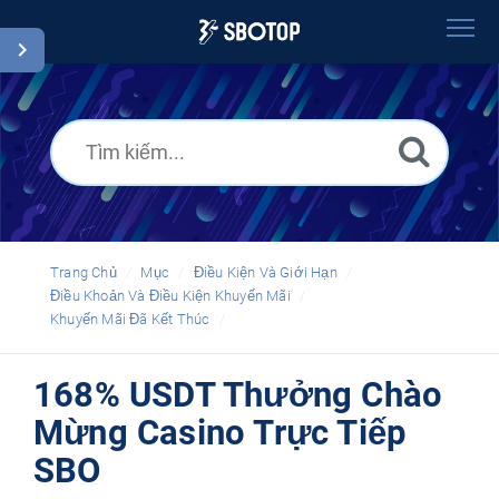
Trang Chủ
Tìm kiếm
Chú thích
Vietnamese
Trang Chủ
Mục
Điều Kiện Và Giới Hạn
Điều Khoản Và Điều Kiện Khuyến Mãi
Khuyến Mãi Đã Kết Thúc
168% USDT Thưởng Chào
Mừng Casino Trực Tiếp
SBO