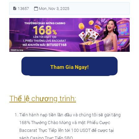
13657
Mon, Nov 3, 2025
Tham Gia Ngay!
Thể lệ chương trình:
Tiến hành nạp tiền lần đầu và chúng tôi sẽ gửi tặng
168% Thưởng Chào Mừng và một Phiếu Cược
Baccarat Trực Tiếp lên tới 100 USDT để cược tại
sảnh Casino Trực Tiếp SBO.