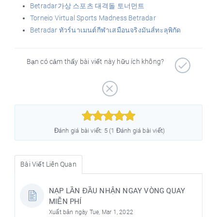
Betradar가상 스포츠 대격돌 토너먼트
Torneio Virtual Sports Madness Betradar
Betradar ทัวร์นาเมนต์กีฬาเสมือนจริงมันส์ทะลุพิกัด
Bạn có cảm thấy bài viết này hữu ích không?



Đánh giá bài viết: 5 (1 Đánh giá bài viết)
Bài Viết Liên Quan
NẠP LẦN ĐẦU NHẬN NGAY VÒNG QUAY
MIỄN PHÍ
Xuất bản ngày Tue, Mar 1, 2022