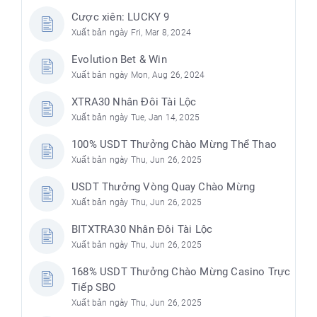
Cược xiên: LUCKY 9
Xuất bản ngày Fri, Mar 8, 2024
Evolution Bet & Win
Xuất bản ngày Mon, Aug 26, 2024
XTRA30 Nhân Đôi Tài Lộc
Xuất bản ngày Tue, Jan 14, 2025
100% USDT Thưởng Chào Mừng Thể Thao
Xuất bản ngày Thu, Jun 26, 2025
USDT Thưởng Vòng Quay Chào Mừng
Xuất bản ngày Thu, Jun 26, 2025
BITXTRA30 Nhân Đôi Tài Lộc
Xuất bản ngày Thu, Jun 26, 2025
168% USDT Thưởng Chào Mừng Casino Trực
Tiếp SBO
Xuất bản ngày Thu, Jun 26, 2025