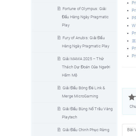
P
Fortune of Olympus: Giải
P
Đấu Hàng Ngày Pragmatic
P
Play
W
Pr
Fury of Anubis: Giải Đấu
프
Hàng Ngày Pragmatic Play
Pr
P
Giải MAMA 2025 – Thử
Thách Dự Đoán Của Người
Hâm Mộ
Giải Đấu Bóng Đá Link &



Merge MicroGaming
Chư
Giải Đấu Bùng Nổ Trâu Vàng
Playtech
Bài 
Giải Đấu Chinh Phục Rừng