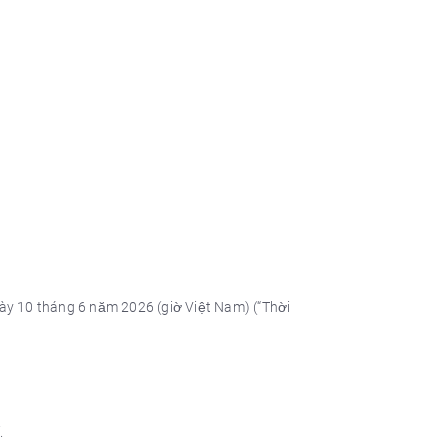
ày 10 tháng 6 năm 2026 (giờ Việt Nam) (“Thời
.