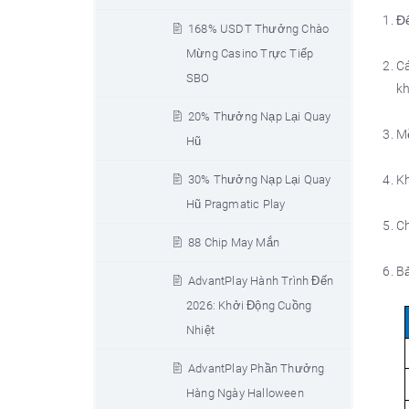
Để
168% USDT Thưởng Chào
Mừng Casino Trực Tiếp
Cá
SBO
kh
20% Thưởng Nạp Lại Quay
Mỗ
Hũ
Kh
30% Thưởng Nạp Lại Quay
Hũ Pragmatic Play
Ch
88 Chip May Mắn
Bả
AdvantPlay Hành Trình Đến
2026: Khởi Động Cuồng
Nhiệt
AdvantPlay Phần Thưởng
Hàng Ngày Halloween