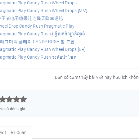
ragmatic Play Candy Rush Wheel Drops
ragmatic Play Candy Rush Wheel Drops [MM]
P王者电子糖果连连爆天降幸运轮
heel Drop Candy Rush Pragmatic Play
agmatic Play Candy Rush បង្វិលកង់ទម្លាក់រង្វាន់
라그마틱 플레이 CANDY RUSH 휠 드롭
agmatic Play Candy Rush Wheel Drops [BR]
ragmatic Play Candy Rush วงล้อนำโชค
Bạn có cảm thấy bài viết này hữu ích khôn



a có đánh giá
Viết Liên Quan