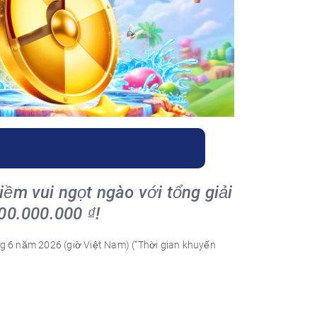
ềm vui ngọt ngào với tổng giải
00.000.000 ₫!
g 6 năm 2026 (giờ Việt Nam) (“Thời gian khuyến