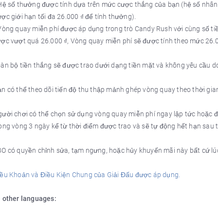
Hệ số thưởng được tính dựa trên mức cược thắng của bạn (hệ số nhân 
ợc giới hạn tối đa 26.000 ₫ để tính thưởng).
Vòng quay miễn phí được áp dụng trong trò Candy Rush với cùng số t
ợc vượt quá 26.000 ₫, Vòng quay miễn phí sẽ được tính theo mức 26.0
àn bộ tiền thắng sẽ được trao dưới dạng tiền mặt và không yêu cầu d
n có thể theo dõi tiến độ thu thập mảnh ghép vòng quay theo thời gia
ười chơi có thể chọn sử dụng vòng quay miễn phí ngay lập tức hoặc đ
ong vòng 3 ngày kể từ thời điểm được trao và sẽ tự động hết hạn sau t
O có quyền chỉnh sửa, tạm ngưng, hoặc hủy khuyến mãi này bất cứ lú
ều Khoản và Điều Kiện Chung của Giải Đấu được áp dụng.
n other languages: