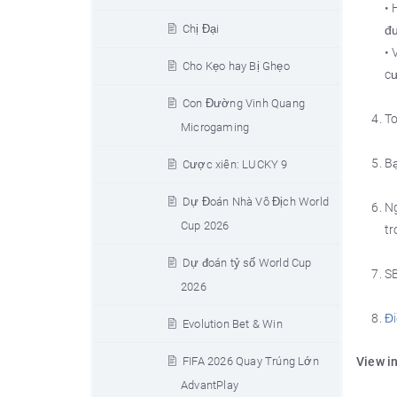
• 
Chị Đại
đư
• 
Cho Kẹo hay Bị Ghẹo
cư
Con Đường Vinh Quang
To
Microgaming
Bạ
Cược xiên: LUCKY 9
Dự Đoán Nhà Vô Địch World
Ng
Cup 2026
tr
Dự đoán tỷ số World Cup
SB
2026
Đi
Evolution Bet & Win
View i
FIFA 2026 Quay Trúng Lớn
AdvantPlay