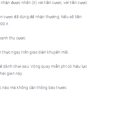
nhận được nhân (X) với tiền cược, với tiền cược
iền cược đã dùng để nhận thưởng. Nếu số tiền
00 ₫.
oanh thu cược.
n thực ngay trên giao diện khuyến mãi.
ể dành chơi sau. Vòng quay miễn phí có hiệu lực
hời gian này.
c nào mà không cần thông báo trước.