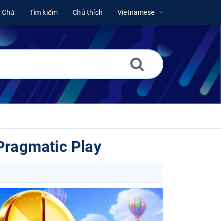
g Chủ
Tìm kiếm
Chú thích
Vietnamese
ragmatic Play