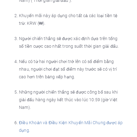
Nam) (“Thời gian giải đấu”).
Khuyến mãi này áp dụng cho tất cả các loại tiền tệ
trừ: KRW (₩).
Người chiến thắng sẽ được xác định dựa trên tổng
số tiền cược cao nhất trong suốt thời gian giải đấu.
Nếu có từ hai người chơi trở lên có số điểm bằng
nhau, người chơi đạt số điểm này trước sẽ có vị trí
cao hơn trên bảng xếp hạng.
Những người chiến thắng sẽ được công bố sau khi
giải đấu hàng ngày kết thúc vào lúc 10:59 (giờ Việt
Nam).
Điều Khoản và Điều Kiện Khuyến Mãi Chung được áp
dụng.