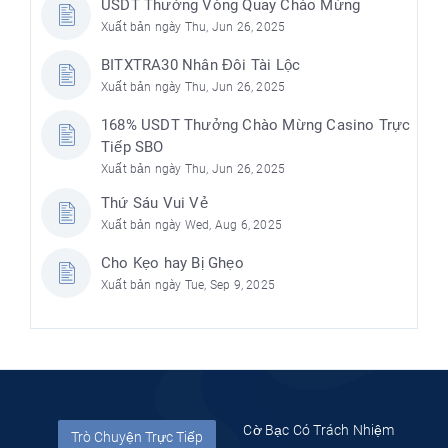
USDT Thưởng Vòng Quay Chào Mừng
Xuất bản ngày Thu, Jun 26, 2025
BITXTRA30 Nhân Đôi Tài Lộc
Xuất bản ngày Thu, Jun 26, 2025
168% USDT Thưởng Chào Mừng Casino Trực
Tiếp SBO
Xuất bản ngày Thu, Jun 26, 2025
Thứ Sáu Vui Vẻ
Xuất bản ngày Wed, Aug 6, 2025
Cho Kẹo hay Bị Ghẹo
Xuất bản ngày Tue, Sep 9, 2025
Cờ Bạc Có Trách Nhiệm
Trò Chuyện Trực Tiếp