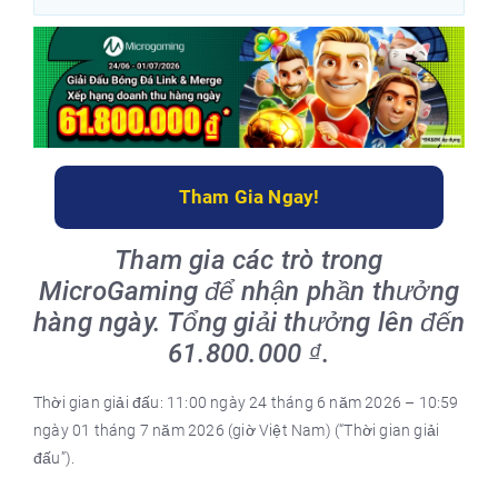
Tham Gia Ngay!
Tham gia các trò trong
MicroGaming để nhận phần thưởng
hàng ngày. Tổng giải thưởng lên đến
61.800.000 ₫.
Thời gian giải đấu: 11:00 ngày 24 tháng 6 năm 2026 – 10:59
ngày 01 tháng 7 năm 2026 (giờ Việt Nam) (“Thời gian giải
đấu”).