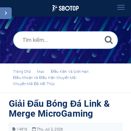
Trang Chủ
Tìm kiếm
Chú thích
Vietnamese
Trang Chủ
Mục
Điều Kiện Và Giới Hạn
Điều Khoản Và Điều Kiện Khuyến Mãi
Khuyến Mãi Đã Kết Thúc
Giải Đấu Bóng Đá Link &
Merge MicroGaming
14916
Thu, Jul 2, 2026