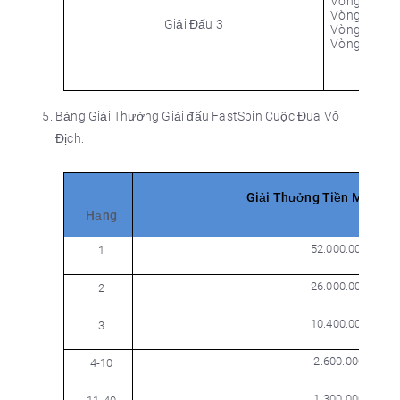
Vòng 2: từ 
Vòng 3: từ 
Giải Đấu 3
Vòng 4: từ 
Vòng 5: từ 
Bảng Giải Thưởng Giải đấu FastSpin Cuộc Đua Vô
Địch:
Giải Thưởng Tiền Mặt Hà
Hạng
₫
52.000.000
1
₫
26.000.000
2
₫
10.400.000
3
₫
2.600.000
4-10
₫
1.300.000