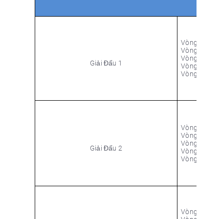
Vòng 1: từ 
Vòng 2: từ 
Vòng 3: từ 
Giải Đấu 1
Vòng 4: từ 
Vòng 5: từ 
Vòng 1: từ 
Vòng 2: từ 
Vòng 3: từ 
Giải Đấu 2
Vòng 4: từ 
Vòng 5: từ 
Vòng 1: từ 