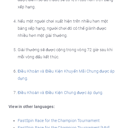
xếp hạng.
Nếu một người chơi xuất hiện trên nhiều hơn một
bảng xếp hạng, người chơi đó có thể giành được
nhiều hơn một giải thưởng.
Giải thưởng sẽ được cộng trong vòng 72 giờ sau khi
mỗi vòng đấu kết thúc.
Điều Khoản và Điều Kiện Khuyến Mãi Chung được áp
dụng.
Điều Khoản và Điều Kiện Chung được áp dụng.
View in other languages:
FastSpin Race for the Champion Tournament
FastSpin Race for the Champion Tournament [MM]