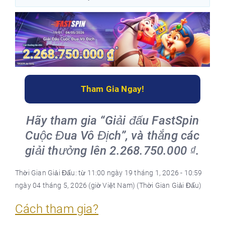
Tham Gia Ngay!
Hãy tham gia “Giải đấu FastSpin
Cuộc Đua Vô Địch”, và thắng các
giải thưởng lên 2.268.750.000 ₫.
Thời Gian Giải Đấu: từ 11:00 ngày 19 tháng 1, 2026 - 10:59
ngày 04 tháng 5, 2026 (giờ Việt Nam) (Thời Gian Giải Đấu)
Cách tham gia?