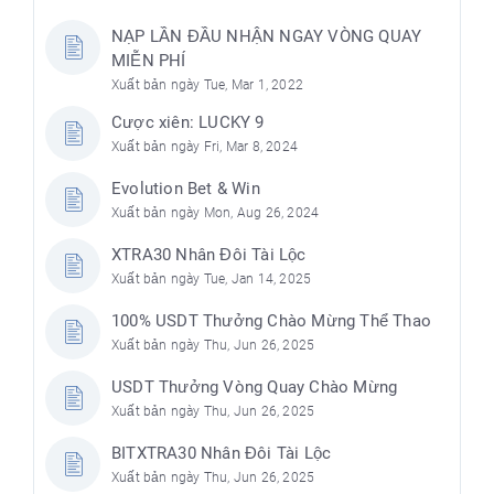
NẠP LẦN ĐẦU NHẬN NGAY VÒNG QUAY
MIỄN PHÍ
Xuất bản ngày Tue, Mar 1, 2022
Cược xiên: LUCKY 9
Xuất bản ngày Fri, Mar 8, 2024
Evolution Bet & Win
Xuất bản ngày Mon, Aug 26, 2024
XTRA30 Nhân Đôi Tài Lộc
Xuất bản ngày Tue, Jan 14, 2025
100% USDT Thưởng Chào Mừng Thể Thao
Xuất bản ngày Thu, Jun 26, 2025
USDT Thưởng Vòng Quay Chào Mừng
Xuất bản ngày Thu, Jun 26, 2025
BITXTRA30 Nhân Đôi Tài Lộc
Xuất bản ngày Thu, Jun 26, 2025