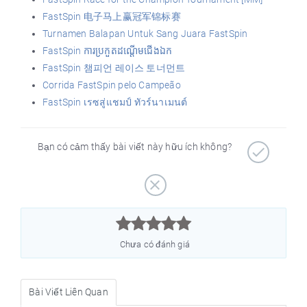
FastSpin 电子马上赢冠军锦标赛
Turnamen Balapan Untuk Sang Juara FastSpin
FastSpin ការប្រកួតដណ្ដើមជើងឯក
FastSpin 챔피언 레이스 토너먼트
Corrida FastSpin pelo Campeão
FastSpin เรซสู่แชมป์ ทัวร์นาเมนต์
Bạn có cảm thấy bài viết này hữu ích không?



Chưa có đánh giá
Bài Viết Liên Quan