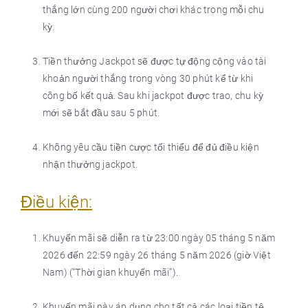
thắng lớn cùng 200 người chơi khác trong mỗi chu
kỳ.
Tiền thưởng Jackpot sẽ được tự động cộng vào tài
khoản người thắng trong vòng 30 phút kể từ khi
công bố kết quả. Sau khi jackpot được trao, chu kỳ
mới sẽ bắt đầu sau 5 phút.
Không yêu cầu tiền cược tối thiểu để đủ điều kiện
nhận thưởng jackpot.
Điều kiện:
Khuyến mãi sẽ diễn ra từ 23:00 ngày 05 tháng 5 năm
2026 đến 22:59 ngày 26 tháng 5 năm 2026 (giờ Việt
Nam) (“Thời gian khuyến mãi”).
Khuyến mãi này áp dụng cho tất cả các loại tiền tệ