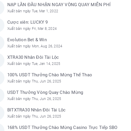
NẠP LẦN ĐẦU NHẬN NGAY VÒNG QUAY MIỄN PHÍ
Xuất bản ngày Tue, Mar 1, 2022
Cược xiên: LUCKY 9
Xuất bản ngày Fri, Mar 8, 2024
Evolution Bet & Win
Xuất bản ngày Mon, Aug 26, 2024
XTRA30 Nhân Đôi Tài Lộc
Xuất bản ngày Tue, Jan 14, 2025
100% USDT Thưởng Chào Mừng Thể Thao
Xuất bản ngày Thu, Jun 26, 2025
USDT Thưởng Vòng Quay Chào Mừng
Xuất bản ngày Thu, Jun 26, 2025
BITXTRA30 Nhân Đôi Tài Lộc
Xuất bản ngày Thu, Jun 26, 2025
168% USDT Thưởng Chào Mừng Casino Trực Tiếp SBO