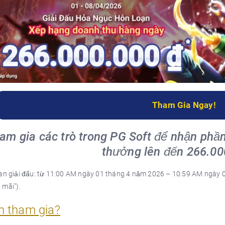
Tham Gia Ngay!
am gia các trò trong PG Soft để nhận phầ
thưởng lên đến 266.00
ian giải đấu: từ 11:00 AM ngày 01 tháng 4 năm 2026 – 10:59 AM ngày 0
 mãi").
h tham gia?