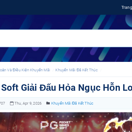
Tran
oản Và Điều Kiện Khuyến Mãi
Khuyến Mãi Đã Kết Thúc
 Soft Giải Đấu Hỏa Ngục Hỗn L
707
Thu, Apr 9, 2026
Khuyến Mãi Đã Kết Thúc