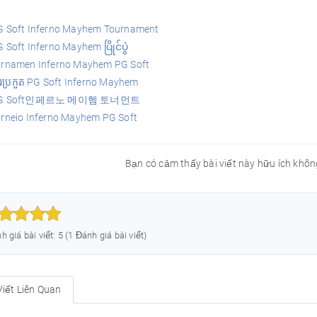
G Soft Inferno Mayhem Tournament
 Soft Inferno Mayhem ပြိုင်ပွဲ
urnamen Inferno Mayhem PG Soft
រប្រកួត PG Soft Inferno Mayhem
G Soft인페르노 메이헴 토너먼트
rneio Inferno Mayhem PG Soft
Bạn có cảm thấy bài viết này hữu ích khôn



h giá bài viết: 5 (1 Đánh giá bài viết)
Viết Liên Quan