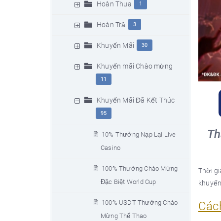
Hoàn Thua
1
Hoàn Trả
3
Khuyến Mãi
30
Khuyến mãi Chào mừng
11
Khuyến Mãi Đã Kết Thúc
95
Th
10% Thưởng Nạp Lại Live
Casino
100% Thưởng Chào Mừng
Thời g
Đặc Biệt World Cup
khuyến
100% USDT Thưởng Chào
Các
Mừng Thể Thao