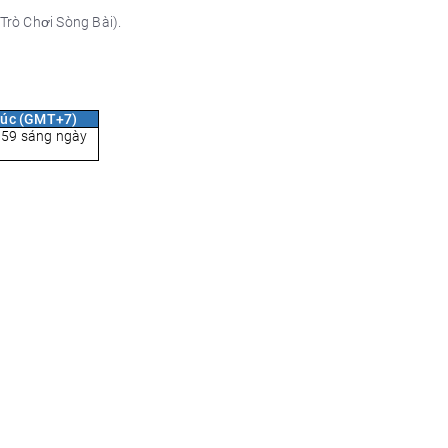
 Trò Chơi Sòng Bài).
thúc (GMT+7)
:59 sáng ngày