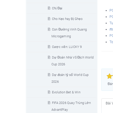
Chị Đại
P
PG
Cho Kẹo hay Bị Ghẹo
T
កា
Con Đường Vinh Quang
P
Microgaming
To
Cược xiên: LUCKY 9
Dự Đoán Nhà Vô Địch World
Cup 2026
Dự đoán tỷ số World Cup



2026
Đán
Evolution Bet & Win
FIFA 2026 Quay Trúng Lớn
Bài 
AdvantPlay