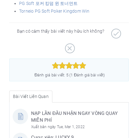
PG Soft 포커 킹덤 윈 토너먼트
Torneio PG Soft Poker Kingdom Win
Bạn có cảm thấy bài viết này hữu ích không?



Đánh giá bài viết: 5 (1 Đánh giá bài viết)
Bài Viết Liên Quan
NẠP LẦN ĐẦU NHẬN NGAY VÒNG QUAY
MIỄN PHÍ
Xuất bản ngày Tue, Mar 1, 2022
Cược xiên: LUCKY 9