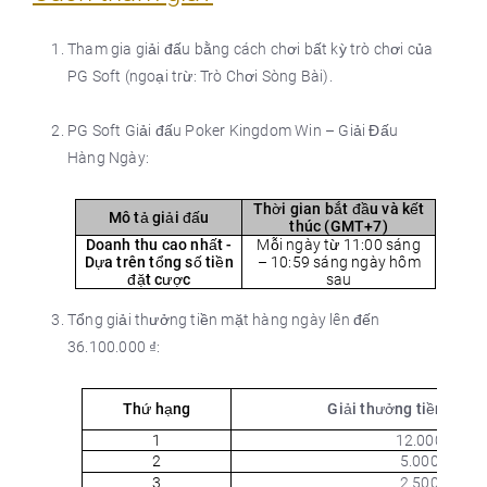
Tham gia giải đấu bằng cách chơi bất kỳ trò chơi của
PG Soft (ngoại trừ: Trò Chơi Sòng Bài).
PG Soft Giải đấu Poker Kingdom Win – Giải Đấu
Hàng Ngày:
Thời gian bắt đầu và kết
Mô tả giải đấu
thúc (GMT+7)
Doanh thu cao nhất -
Mỗi ngày từ 11:00 sáng
Dựa trên tổng số tiền
– 10:59 sáng ngày hôm
đặt cược
sau
Tổng giải thưởng tiền mặt hàng ngày lên đến
36.100.000 ₫:
Thứ hạng
Giải thưởng tiền mặt 
1
12.000.000
₫
2
5.000.000
₫
3
2.500.000
₫