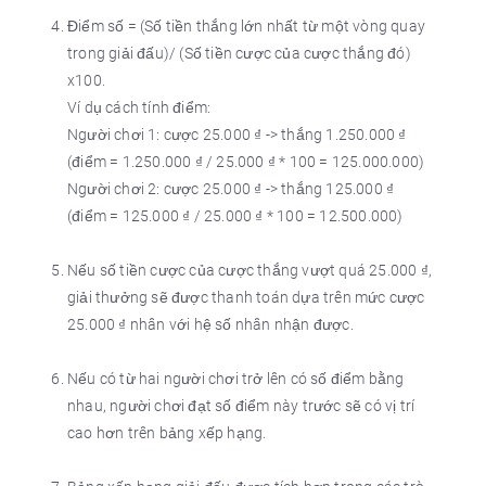
Điểm số = (Số tiền thắng lớn nhất từ một vòng quay
trong giải đấu)/ (Số tiền cược của cược thắng đó)
x100.
Ví dụ cách tính điểm:
Người chơi 1: cược 25.000 ₫ -> thắng 1.250.000 ₫
(điểm = 1.250.000 ₫ / 25.000 ₫ * 100 = 125.000.000)
Người chơi 2: cược 25.000 ₫ -> thắng 125.000 ₫
(điểm = 125.000 ₫ / 25.000 ₫ * 100 = 12.500.000)
Nếu số tiền cược của cược thắng vượt quá 25.000 ₫,
giải thưởng sẽ được thanh toán dựa trên mức cược
25.000 ₫ nhân với hệ số nhân nhận được.
Nếu có từ hai người chơi trở lên có số điểm bằng
nhau, người chơi đạt số điểm này trước sẽ có vị trí
cao hơn trên bảng xếp hạng.