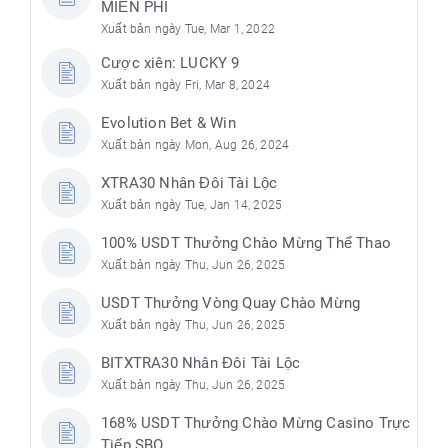
MIỄN PHÍ
Xuất bản ngày Tue, Mar 1, 2022
Cược xiên: LUCKY 9
Xuất bản ngày Fri, Mar 8, 2024
Evolution Bet & Win
Xuất bản ngày Mon, Aug 26, 2024
XTRA30 Nhân Đôi Tài Lộc
Xuất bản ngày Tue, Jan 14, 2025
100% USDT Thưởng Chào Mừng Thể Thao
Xuất bản ngày Thu, Jun 26, 2025
USDT Thưởng Vòng Quay Chào Mừng
Xuất bản ngày Thu, Jun 26, 2025
BITXTRA30 Nhân Đôi Tài Lộc
Xuất bản ngày Thu, Jun 26, 2025
168% USDT Thưởng Chào Mừng Casino Trực
Tiếp SBO