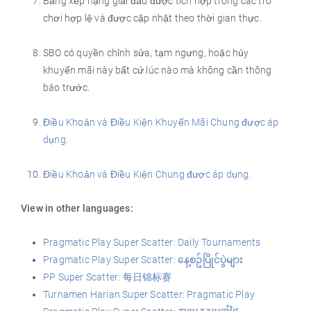
Bảng xếp hạng giải đấu được tích hợp trong các trò
chơi hợp lệ và được cập nhật theo thời gian thực.
SBO có quyền chỉnh sửa, tạm ngưng, hoặc hủy
khuyến mãi này bất cứ lúc nào mà không cần thông
báo trước.
Điều Khoản và Điều Kiện Khuyến Mãi Chung được áp
dụng.
Điều Khoản và Điều Kiện Chung được áp dụng.
View in other languages:
Pragmatic Play Super Scatter: Daily Tournaments
Pragmatic Play Super Scatter: နေ့စဥ်ပြိုင်ပွဲများ
PP Super Scatter: 每日锦标赛
Turnamen Harian Super Scatter: Pragmatic Play