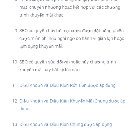
mặt, chuyển nhượng hoặc kết hợp với các chương
trình khuyến mãi khác.
SBO có quyền hủy bỏ mọi cược được đặt bằng phiếu
cược miễn phí nếu nghi ngờ có hành vi gian lận hoặc
lạm dụng khuyến mãi.
SBO có quyền sửa đổi và/hoặc hủy chương trình
khuyến mãi này bất kỳ lúc nào.
Điều Khoản và Điều Kiện Rút Tiền được áp dụng.
Điều Khoản và Điều Kiện Khuyến Mãi Chung được áp
dụng.
Điều Khoản và Điều Kiện Chung được áp dụng