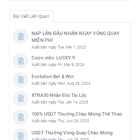
Bài Viết Liên Quan
NẠP LẦN ĐẦU NHẬN NGAY VÒNG QUAY
MIỄN PHÍ
Xuất bản ngày Tue, Mar 1, 2022
Cược xiên: LUCKY 9
Xuất bản ngày Fri, Mar 8, 2024
Evolution Bet & Win
Xuất bản ngày Mon, Aug 26, 2024
XTRA30 Nhân Đôi Tài Lộc
Xuất bản ngày Tue, Jan 14, 2025
100% USDT Thưởng Chào Mừng Thể Thao
Xuất bản ngày Thu, Jun 26, 2025
USDT Thưởng Vòng Quay Chào Mừng
Xuất bản ngày Thu, Jun 26, 2025