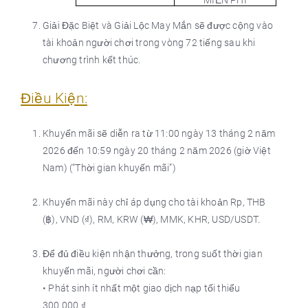
Giải Đặc Biệt và Giải Lộc May Mắn sẽ được cộng vào
tài khoản người chơi trong vòng 72 tiếng sau khi
chương trình kết thúc.
Điều Kiện:
Khuyến mãi sẽ diễn ra từ 11:00 ngày 13 tháng 2 năm
2026 đến 10:59 ngày 20 tháng 2 năm 2026 (giờ Việt
Nam) (“Thời gian khuyến mãi”)
Khuyến mãi này chỉ áp dụng cho tài khoản Rp, THB
(฿), VND (₫), RM, KRW (₩), MMK, KHR, USD/USDT.
Để đủ điều kiện nhận thưởng, trong suốt thời gian
khuyến mãi, người chơi cần:
• Phát sinh ít nhất một giao dịch nạp tối thiểu
300.000 ₫