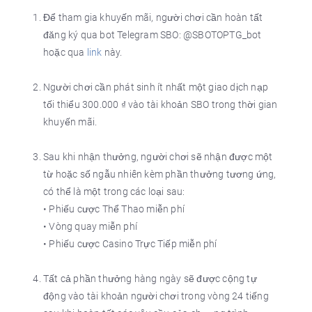
Để tham gia khuyến mãi, người chơi cần hoàn tất
đăng ký qua bot Telegram SBO: @SBOTOPTG_bot
hoặc qua
link
này.
Người chơi cần phát sinh ít nhất một giao dịch nạp
tối thiểu 300.000 ₫ vào tài khoản SBO trong thời gian
khuyến mãi.
Sau khi nhận thưởng, người chơi sẽ nhận được một
từ hoặc số ngẫu nhiên kèm phần thưởng tương ứng,
có thể là một trong các loại sau:
• Phiếu cược Thể Thao miễn phí
• Vòng quay miễn phí
• Phiếu cược Casino Trực Tiếp miễn phí
Tất cả phần thưởng hàng ngày sẽ được cộng tự
động vào tài khoản người chơi trong vòng 24 tiếng