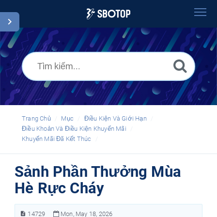
Trang Chủ
Tìm kiếm
Chú thích
Vietnamese
Trang Chủ
Mục
Điều Kiện Và Giới Hạn
Điều Khoản Và Điều Kiện Khuyến Mãi
Khuyến Mãi Đã Kết Thúc
Sảnh Phần Thưởng Mùa
Hè Rực Cháy
14729
Mon, May 18, 2026