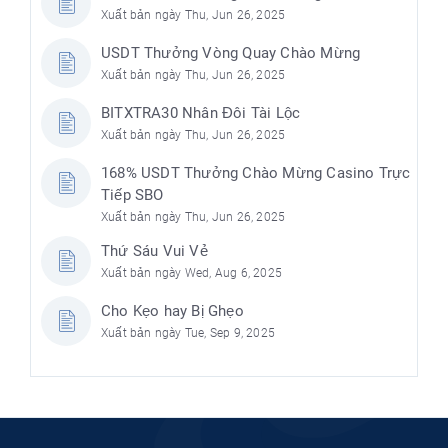
Xuất bản ngày Thu, Jun 26, 2025
USDT Thưởng Vòng Quay Chào Mừng
Xuất bản ngày Thu, Jun 26, 2025
BITXTRA30 Nhân Đôi Tài Lộc
Xuất bản ngày Thu, Jun 26, 2025
168% USDT Thưởng Chào Mừng Casino Trực
Tiếp SBO
Xuất bản ngày Thu, Jun 26, 2025
Thứ Sáu Vui Vẻ
Xuất bản ngày Wed, Aug 6, 2025
Cho Kẹo hay Bị Ghẹo
Xuất bản ngày Tue, Sep 9, 2025