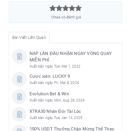



Chưa có đánh giá
Bài Viết Liên Quan
NẠP LẦN ĐẦU NHẬN NGAY VÒNG QUAY
MIỄN PHÍ
Xuất bản ngày Tue, Mar 1, 2022
Cược xiên: LUCKY 9
Xuất bản ngày Fri, Mar 8, 2024
Evolution Bet & Win
Xuất bản ngày Mon, Aug 26, 2024
XTRA30 Nhân Đôi Tài Lộc
Xuất bản ngày Tue, Jan 14, 2025
100% USDT Thưởng Chào Mừng Thể Thao