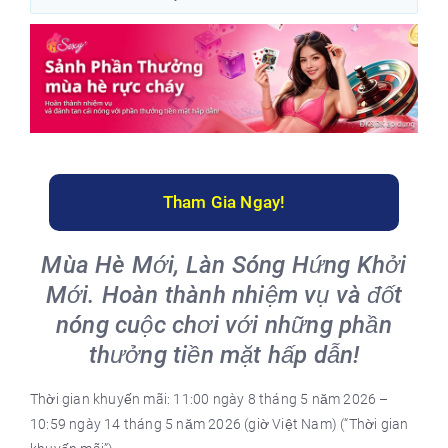
Tham Gia Ngay!
Mùa Hè Mới, Làn Sóng Hứng Khởi
Mới. Hoàn thành nhiệm vụ và đốt
nóng cuộc chơi với những phần
thưởng tiền mặt hấp dẫn!
Thời gian khuyến mãi: 11:00 ngày 8 tháng 5 năm 2026 –
10:59 ngày 14 tháng 5 năm 2026 (giờ Việt Nam) (“Thời gian