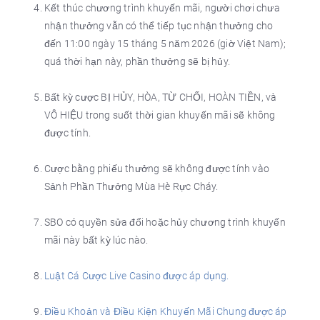
Kết thúc chương trình khuyến mãi, người chơi chưa
nhận thưởng vẫn có thể tiếp tục nhận thưởng cho
đến 11:00 ngày 15 tháng 5 năm 2026 (giờ Việt Nam);
quá thời hạn này, phần thưởng sẽ bị hủy.
Bất kỳ cược BỊ HỦY, HÒA, TỪ CHỐI, HOÀN TIỀN, và
VÔ HIỆU trong suốt thời gian khuyến mãi sẽ không
được tính.
Cược bằng phiếu thưởng sẽ không được tính vào
Sảnh Phần Thưởng Mùa Hè Rực Cháy.
SBO có quyền sửa đổi hoặc hủy chương trình khuyến
mãi này bất kỳ lúc nào.
Luật Cá Cược Live Casino được áp dụng.
Điều Khoản và Điều Kiện Khuyến Mãi Chung được áp