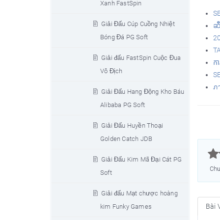
Xanh FastSpin
S
Giải Đấu Cúp Cuồng Nhiệt
ဆီ
Bóng Đá PG Soft
2
T
Giải đấu FastSpin Cuộc Đua
កា
Vô Địch
S
ภา
Giải Đấu Hang Động Kho Báu
Alibaba PG Soft
Giải Đấu Huyền Thoại
Golden Catch JDB



Giải Đấu Kim Mã Đại Cát PG
Chư
Soft
Giải đấu Mạt chược hoàng
Bài 
kim Funky Games