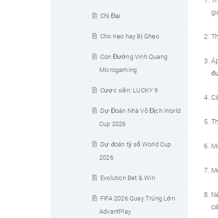
gi
Chị Đại
Th
Cho Kẹo hay Bị Ghẹo
Con Đường Vinh Quang
Áp
Microgaming
đư
Cược xiên: LUCKY 9
Cá
Dự Đoán Nhà Vô Địch World
Th
Cup 2026
Dự đoán tỷ số World Cup
Mô
2026
Mỗ
Evolution Bet & Win
Nế
FIFA 2026 Quay Trúng Lớn
cá
AdvantPlay