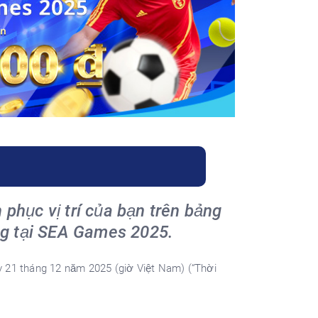
phục vị trí của bạn trên bảng
ng tại SEA Games 2025.
y 21 tháng 12 năm 2025 (giờ Việt Nam) (“Thời