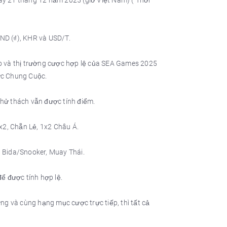
ND (₫), KHR và USD/T.
ao và thị trường cược hợp lệ của SEA Games 2025
ợc Chung Cuộc.
hử thách vẫn được tính điểm.
x2, Chẵn Lẻ, 1x2 Châu Á.
 Bida/Snooker, Muay Thái.
ể được tính hợp lệ.
ng và cùng hạng mục cược trực tiếp, thì tất cả