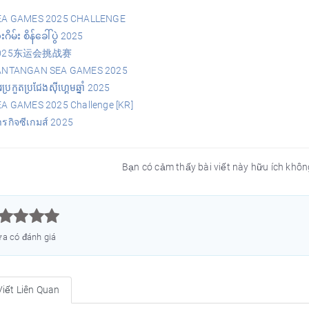
EA GAMES 2025 CHALLENGE
းဂိမ်း စိန်ခေါ်ပွဲ 2025
025东运会挑战赛
ANTANGAN SEA GAMES 2025
រប្រកួតប្រជែងស៊ីហ្គេមឆ្នាំ 2025
EA GAMES 2025 Challenge [KR]
รกิจซีเกมส์ 2025
Bạn có cảm thấy bài viết này hữu ích khôn



a có đánh giá
Viết Liên Quan