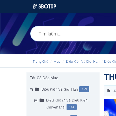
Trang Chủ
Mục
Điều Kiện Và Giới Hạn
Điều Kh
TH
Tất Cả Các Mục
Điều Kiện Và Giới Hạn
159
14
Điều Khoản Và Điều Kiện
Khuyến Mãi
144