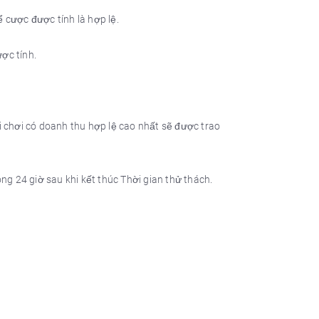
ể cược được tính là hợp lệ.
ợc tính.
 chơi có doanh thu hợp lệ cao nhất sẽ được trao
g 24 giờ sau khi kết thúc Thời gian thử thách.