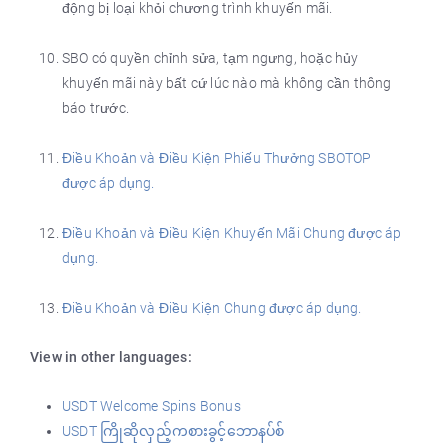
động bị loại khỏi chương trình khuyến mãi.
SBO có quyền chỉnh sửa, tạm ngưng, hoặc hủy
khuyến mãi này bất cứ lúc nào mà không cần thông
báo trước.
Điều Khoản và Điều Kiện Phiếu Thưởng SBOTOP
được áp dụng.
Điều Khoản và Điều Kiện Khuyến Mãi Chung được áp
dụng.
Điều Khoản và Điều Kiện Chung được áp dụng.
View in other languages:
USDT Welcome Spins Bonus
USDT ကြိုဆိုလှည့်ကစားခွင့်ဘောနပ်စ်