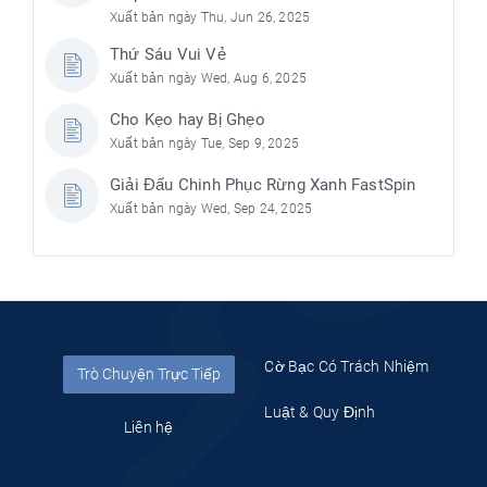
Xuất bản ngày Thu, Jun 26, 2025
Thứ Sáu Vui Vẻ
Xuất bản ngày Wed, Aug 6, 2025
Cho Kẹo hay Bị Ghẹo
Xuất bản ngày Tue, Sep 9, 2025
Giải Đấu Chinh Phục Rừng Xanh FastSpin
Xuất bản ngày Wed, Sep 24, 2025
Cờ Bạc Có Trách Nhiệm
Trò Chuyện Trực Tiếp
Luật & Quy Định
Liên hệ