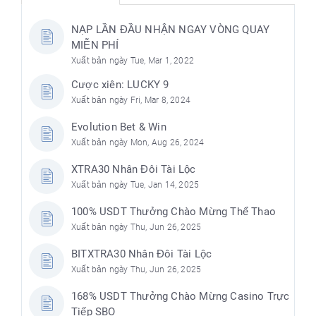
NẠP LẦN ĐẦU NHẬN NGAY VÒNG QUAY
MIỄN PHÍ
Xuất bản ngày Tue, Mar 1, 2022
Cược xiên: LUCKY 9
Xuất bản ngày Fri, Mar 8, 2024
Evolution Bet & Win
Xuất bản ngày Mon, Aug 26, 2024
XTRA30 Nhân Đôi Tài Lộc
Xuất bản ngày Tue, Jan 14, 2025
100% USDT Thưởng Chào Mừng Thể Thao
Xuất bản ngày Thu, Jun 26, 2025
BITXTRA30 Nhân Đôi Tài Lộc
Xuất bản ngày Thu, Jun 26, 2025
168% USDT Thưởng Chào Mừng Casino Trực
Tiếp SBO