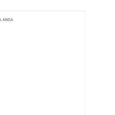
A ANDA