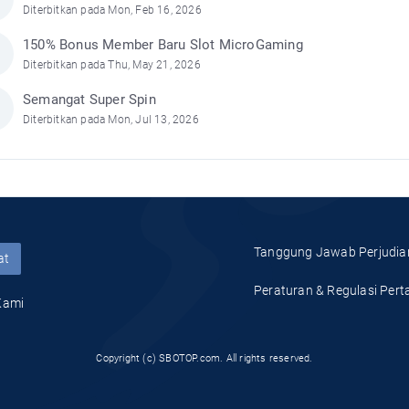
Diterbitkan pada Mon, Feb 16, 2026
150% Bonus Member Baru Slot MicroGaming
Diterbitkan pada Thu, May 21, 2026
Semangat Super Spin
Diterbitkan pada Mon, Jul 13, 2026
Tanggung Jawab Perjudia
at
Peraturan & Regulasi Per
Kami
Copyright (c) SBOTOP.com. All rights reserved.