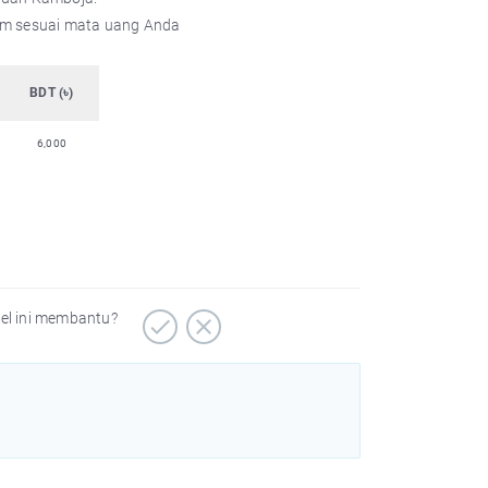
um sesuai mata uang Anda
BDT (৳)
6,000
el ini membantu?