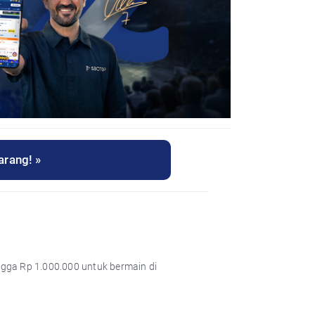
arang! »
ga Rp 1.000.000 untuk bermain di