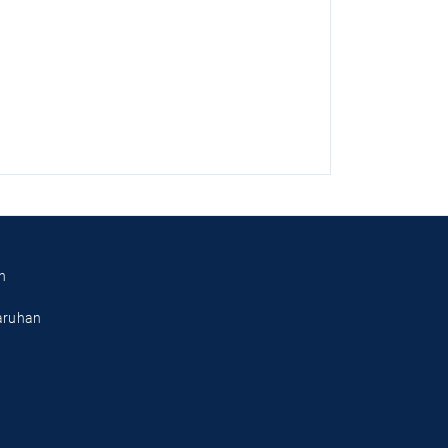
n
taruhan