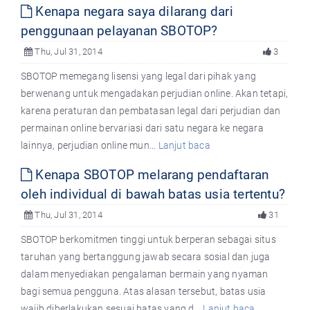
Kenapa negara saya dilarang dari
penggunaan pelayanan SBOTOP?
Thu, Jul 31, 2014
3
SBOTOP memegang lisensi yang legal dari pihak yang
berwenang untuk mengadakan perjudian online. Akan tetapi,
karena peraturan dan pembatasan legal dari perjudian dan
permainan online bervariasi dari satu negara ke negara
lainnya, perjudian online mun...
Lanjut baca
Kenapa SBOTOP melarang pendaftaran
oleh individual di bawah batas usia tertentu?
Thu, Jul 31, 2014
31
SBOTOP berkomitmen tinggi untuk berperan sebagai situs
taruhan yang bertanggung jawab secara sosial dan juga
dalam menyediakan pengalaman bermain yang nyaman
bagi semua pengguna. Atas alasan tersebut, batas usia
wajib diberlakukan sesuai batas yang d...
Lanjut baca