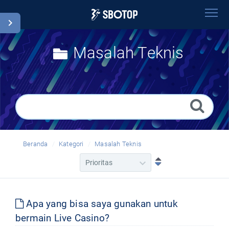
Beranda
Masalah Teknis
Cari
Glosarium
Indonesian
Beranda
Kategori
Masalah Teknis
Apa yang bisa saya gunakan untuk
bermain Live Casino?