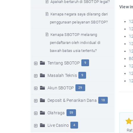
Apakah bertaruh di SBOTOP legal?
View i
Kenapa negara saya dilarang dari
1
penggunaan pelayanan SBOTOP?
12
Kenapa SBOTOP melarang
1
pendaftaran oleh individual di
12
bawah batas usia tertentu?
1
Bô
Tentang SBOTOP
9
1
1
Masalah Teknis
9
1
Akun SBOTOP
29
Deposit & Penarikan Dana
18
Olahraga
59



Live Casino
4
Rat