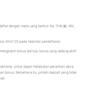
daftar dengan mata uang berikut: Rp, THB (฿), RM,
mosi: MAX125 pada halaman pendaftaran.
 mengklaim bonus lainnya, bonus yang sedang aktif
 pertama. Untuk dapat melakukan penarikan dana,
an bonus. Sementara itu, jumlah deposit yang tidak
ali.