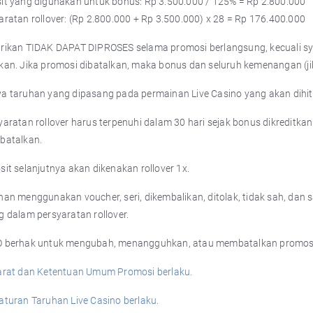
sit yang digunakan untuk bonus: Rp 3.500.000 / 125% = Rp 2.800.000
aratan rollover: (Rp 2.800.000 + Rp 3.500.000) x 28 = Rp 176.400.000
arikan TIDAK DAPAT DIPROSES selama promosi berlangsung, kecuali syar
lkan. Jika promosi dibatalkan, maka bonus dan seluruh kemenangan (j
ya taruhan yang dipasang pada permainan Live Casino yang akan dihit
yaratan rollover harus terpenuhi dalam 30 hari sejak bonus dikreditk
ibatalkan.
sit selanjutnya akan dikenakan rollover 1x.
han menggunakan voucher, seri, dikembalikan, ditolak, tidak sah, dan 
g dalam persyaratan rollover.
O berhak untuk mengubah, menangguhkan, atau membatalkan promosi 
arat dan Ketentuan Umum Promosi berlaku.
aturan Taruhan Live Casino berlaku.