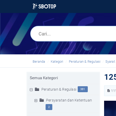
Beranda
Kategori
Peraturan & Regulasi
Syarat
12
Semua Kategori
Peraturan & Regulasi
381
11
Persyaratan dan Ketentuan
2