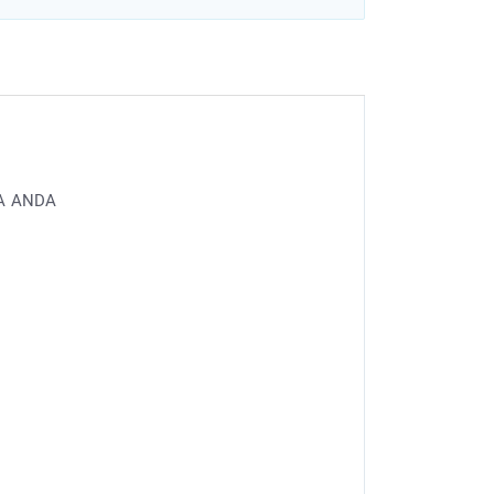
A ANDA