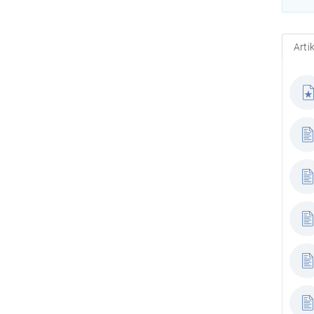
Artik