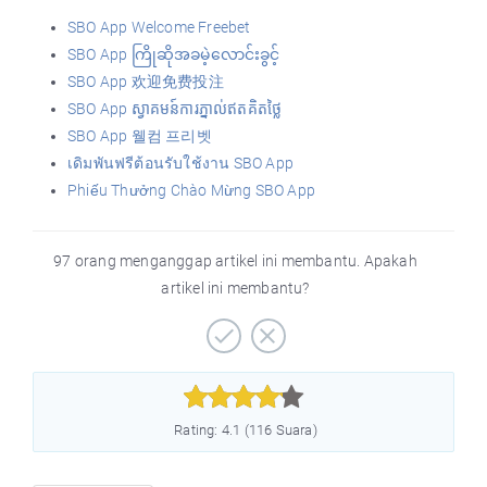
SBO App Welcome Freebet
SBO App ကြိုဆိုအခမဲ့လောင်းခွင့်
SBO App 欢迎免费投注
SBO App ស្វាគមន៍ការភ្នាល់ឥតគិតថ្លៃ
SBO App 웰컴 프리벳
เดิมพันฟรีต้อนรับใช้งาน SBO App
Phiếu Thưởng Chào Mừng SBO App
97 orang menganggap artikel ini membantu. Apakah
artikel ini membantu?



Rating: 4.1 (116 Suara)