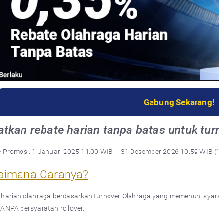
Gabung Sekarang!
tkan rebate harian tanpa batas untuk tu
e Promosi: 1 Januari 2025 11:00 WIB – 31 Desember 2026 10:59 WIB (“
aimana Caranya?
 harian olahraga berdasarkan turnover Olahraga yang memenuhi syara
TANPA persyaratan rollover.