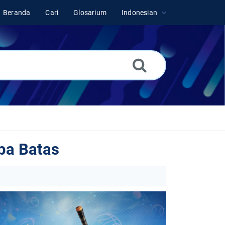
Beranda
Cari
Glosarium
Indonesian
pa Batas