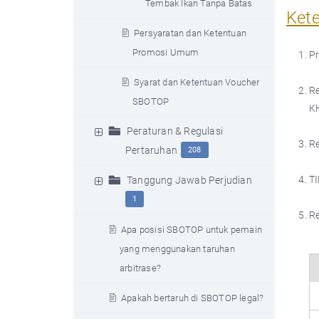
Tembak Ikan Tanpa Batas
Kete
Persyaratan dan Ketentuan
Promosi Umum
Pr
Syarat dan Ketentuan Voucher
Re
SBOTOP
KH
Peraturan & Regulasi
Re
Pertaruhan
208
T
Tanggung Jawab Perjudian
1
Re
Apa posisi SBOTOP untuk pemain
yang menggunakan taruhan
arbitrase?
Apakah bertaruh di SBOTOP legal?