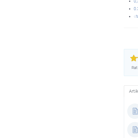
0
0
ារ



Rat
Artik