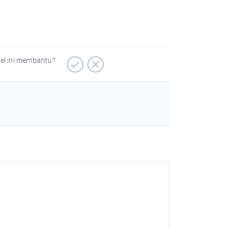
el ini membantu?