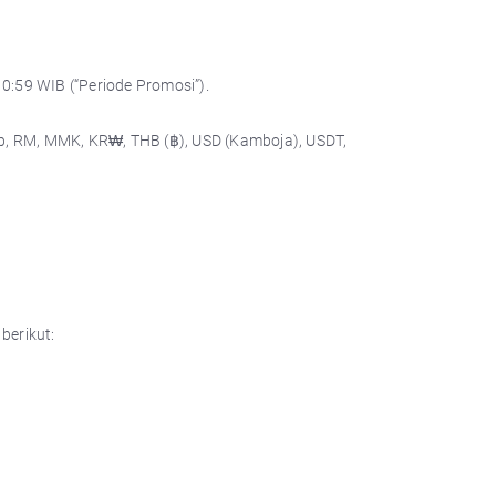
0:59 WIB (“Periode Promosi”).
p, RM, MMK, KR₩, THB (฿), USD (Kamboja), USDT,
berikut: