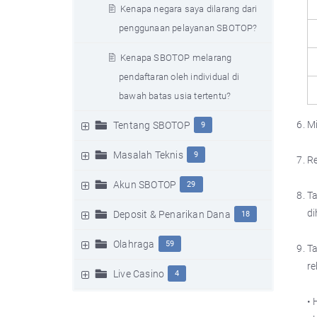
Kenapa negara saya dilarang dari
penggunaan pelayanan SBOTOP?
Kenapa SBOTOP melarang
pendaftaran oleh individual di
bawah batas usia tertentu?
M
Tentang SBOTOP
9
Masalah Teknis
9
Re
Akun SBOTOP
29
Ta
di
Deposit & Penarikan Dana
18
Olahraga
59
Ta
re
Live Casino
4
•