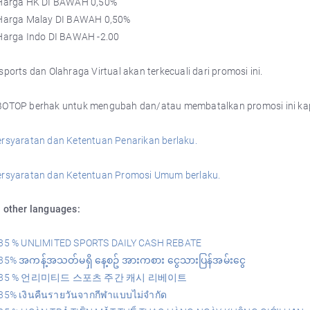
 Harga HK DI BAWAH 0,50%
 Harga Malay DI BAWAH 0,50%
Harga Indo DI BAWAH -2.00
sports dan Olahraga Virtual akan terkecuali dari promosi ini.
BOTOP berhak untuk mengubah dan/atau membatalkan promosi ini kap
rsyaratan dan Ketentuan Penarikan berlaku.
ersyaratan dan Ketentuan Promosi Umum berlaku.
n other languages:
.35 % UNLIMITED SPORTS DAILY CASH REBATE
.35% အကန့်အသတ်မရှိ နေ့စဥ် အားကစား ငွေသားပြန်အမ်းငွေ
.35 % 언리미티드 스포츠 주간 캐시 리베이트
35% เงินคืนรายวันจากกีฬาแบบไม่จำกัด