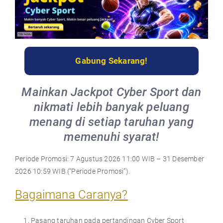
Gabung Sekarang!
Mainkan Jackpot Cyber Sport dan
nikmati lebih banyak peluang
menang di setiap taruhan yang
memenuhi syarat!
Periode Promosi: 7 Agustus 2026 11:00 WIB – 31 Desember
2026 10:59 WIB (“Periode Promosi”).
Bagaimana Caranya?
Pasang taruhan pada pertandingan Cyber Sport