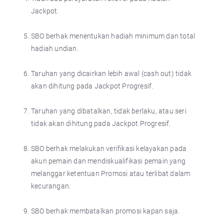
Jackpot.
SBO berhak menentukan hadiah minimum dan total
hadiah undian.
Taruhan yang dicairkan lebih awal (cash out) tidak
akan dihitung pada Jackpot Progresif.
Taruhan yang dibatalkan, tidak berlaku, atau seri
tidak akan dihitung pada Jackpot Progresif.
SBO berhak melakukan verifikasi kelayakan pada
akun pemain dan mendiskualifikasi pemain yang
melanggar ketentuan Promosi atau terlibat dalam
kecurangan.
SBO berhak membatalkan promosi kapan saja.