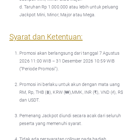
d. Taruhan Rp 1.000.000 atau lebih untuk peluang
Jackpot Mini, Minor, Major atau Mega.
Syarat dan Ketentuan:
Promosi akan berlangsung dari tanggal 7 Agustus
2026 11:00 WIB – 31 Desember 2026 10:59 WIB
(“Periode Promosi”).
Promosi ini berlaku untuk akun dengan mata uang
RM, Rp, THB (฿), KRW (₩),MMK, INR (₹), VND (₫), R$
dan USDT.
Pemenang Jackpot diundi secara acak dari seluruh
peserta yang memenuhi syarat.
Tidak ada persyaratan rollover pada hadiah