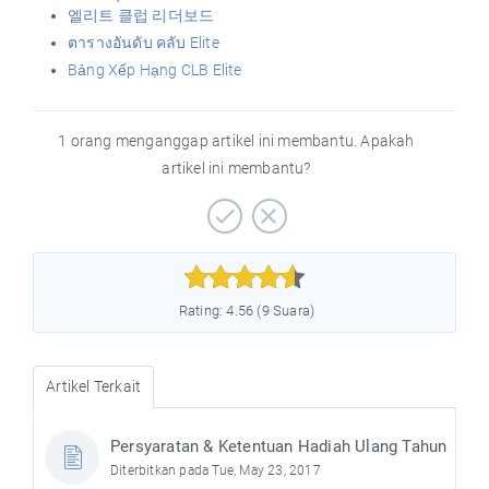
엘리트 클럽 리더보드
ตารางอันดับ คลับ Elite
Bảng Xếp Hạng CLB Elite
1 orang menganggap artikel ini membantu. Apakah
artikel ini membantu?



Rating: 4.56 (9 Suara)
Artikel Terkait
Persyaratan & Ketentuan Hadiah Ulang Tahun
Diterbitkan pada Tue, May 23, 2017