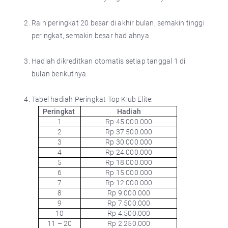
Raih peringkat 20 besar di akhir bulan, semakin tinggi
peringkat, semakin besar hadiahnya.
Hadiah dikreditkan otomatis setiap tanggal 1 di
bulan berikutnya.
Tabel hadiah Peringkat Top Klub Elite:
Peringkat
Hadiah
1
Rp 45.000.000
2
Rp 37.500.000
3
Rp 30.000.000
4
Rp 24.000.000
5
Rp 18.000.000
6
Rp 15.000.000
7
Rp 12.000.000
8
Rp 9.000.000
9
Rp 7.500.000
10
Rp 4.500.000
11 – 20
Rp 2.250.000