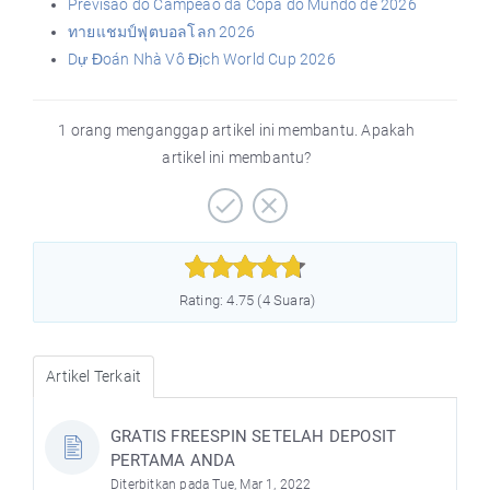
Previsão do Campeão da Copa do Mundo de 2026
ทายแชมป์ฟุตบอลโลก 2026
Dự Đoán Nhà Vô Địch World Cup 2026
1 orang menganggap artikel ini membantu. Apakah
artikel ini membantu?



Rating: 4.75 (4 Suara)
Artikel Terkait
GRATIS FREESPIN SETELAH DEPOSIT
PERTAMA ANDA
Diterbitkan pada Tue, Mar 1, 2022