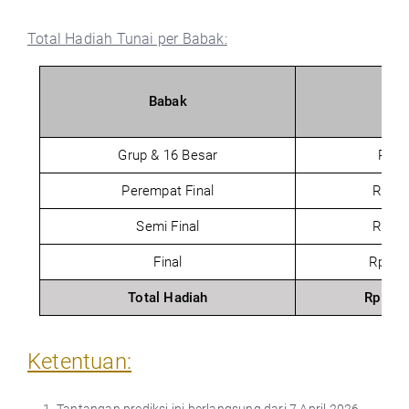
Total Hadiah Tunai per Babak:
Babak
Had
Grup & 16 Besar
Rp 8
Perempat Final
Rp 1.
Semi Final
Rp 2.
Final
Rp 16.
Total Hadiah
Rp 20.
Ketentuan:
Tantangan prediksi ini berlangsung dari 7 April 2026