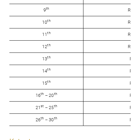
th
9
Rp 2.
th
10
Rp 2.
th
11
Rp 1.
th
12
Rp 1.
th
13
Rp 8
th
14
Rp 6
th
15
Rp 4
th
th
16
– 20
Rp 2
st
th
21
– 25
Rp 1
th
th
26
– 30
Rp 1