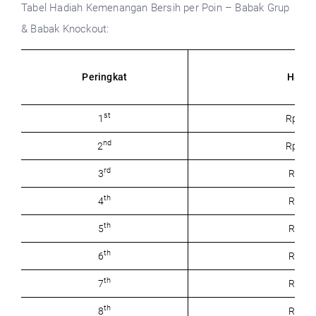
Tabel Hadiah Kemenangan Bersih per Poin – Babak Grup
& Babak Knockout:
Peringkat
Hadia
st
1
Rp 25.
nd
2
Rp 13.
rd
3
Rp 8.
th
4
Rp 6.
th
5
Rp 4.
th
6
Rp 4.
th
7
Rp 3.
th
8
Rp 3.