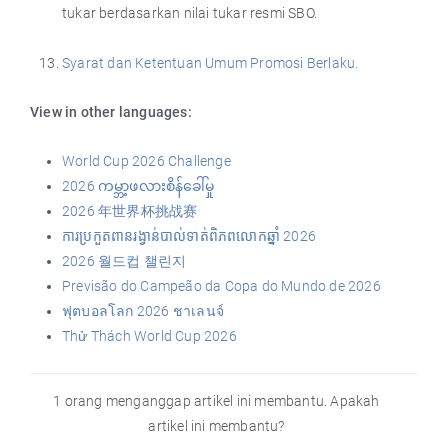
tukar berdasarkan nilai tukar resmi SBO.
Syarat dan Ketentuan Umum Promosi Berlaku.
View in other languages:
World Cup 2026 Challenge
2026 ကမ္ဘာ့ဖလားစိန်ခေါ်မှု
2026 年世界杯挑战赛
ការប្រកួតពានរង្វាន់បាល់ទាត់ពិភពលោកឆ្នាំ 2026
2026 월드컵 챌린지
Previsão do Campeão da Copa do Mundo de 2026
ฟุตบอลโลก 2026 ชาเลนจ์
Thử Thách World Cup 2026
1 orang menganggap artikel ini membantu. Apakah
artikel ini membantu?