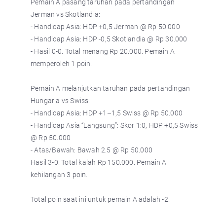
Pemain A pasang taruhan pada pertandingan
Jerman vs Skotlandia:
- Handicap Asia: HDP +0,5 Jerman @ Rp 50.000
- Handicap Asia: HDP -0,5 Skotlandia @ Rp 30.000
- Hasil 0-0. Total menang Rp 20.000. Pemain A
memperoleh 1 poin.
Pemain A melanjutkan taruhan pada pertandingan
Hungaria vs Swiss:
- Handicap Asia: HDP +1–1,5 Swiss @ Rp 50.000
- Handicap Asia “Langsung”: Skor 1:0, HDP +0,5 Swiss
@ Rp 50.000
- Atas/Bawah: Bawah 2.5 @ Rp 50.000
Hasil 3-0. Total kalah Rp 150.000. Pemain A
kehilangan 3 poin.
Total poin saat ini untuk pemain A adalah -2.