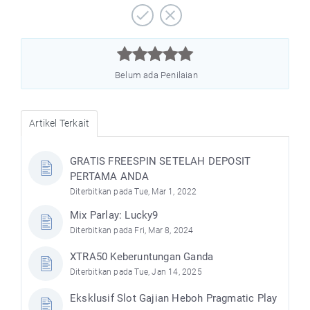



Belum ada Penilaian
Artikel Terkait
GRATIS FREESPIN SETELAH DEPOSIT
PERTAMA ANDA
Diterbitkan pada Tue, Mar 1, 2022
Mix Parlay: Lucky9
Diterbitkan pada Fri, Mar 8, 2024
XTRA50 Keberuntungan Ganda
Diterbitkan pada Tue, Jan 14, 2025
Eksklusif Slot Gajian Heboh Pragmatic Play