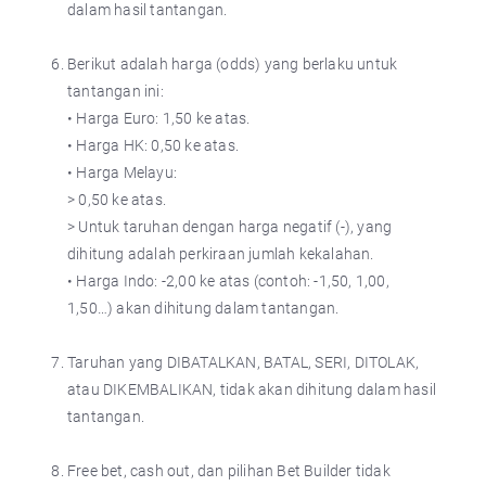
dalam hasil tantangan.
Berikut adalah harga (odds) yang berlaku untuk
tantangan ini:
• Harga Euro: 1,50 ke atas.
• Harga HK: 0,50 ke atas.
• Harga Melayu:
> 0,50 ke atas.
> Untuk taruhan dengan harga negatif (-), yang
dihitung adalah perkiraan jumlah kekalahan.
• Harga Indo: -2,00 ke atas (contoh: -1,50, 1,00,
1,50…) akan dihitung dalam tantangan.
Taruhan yang DIBATALKAN, BATAL, SERI, DITOLAK,
atau DIKEMBALIKAN, tidak akan dihitung dalam hasil
tantangan.
Free bet, cash out, dan pilihan Bet Builder tidak