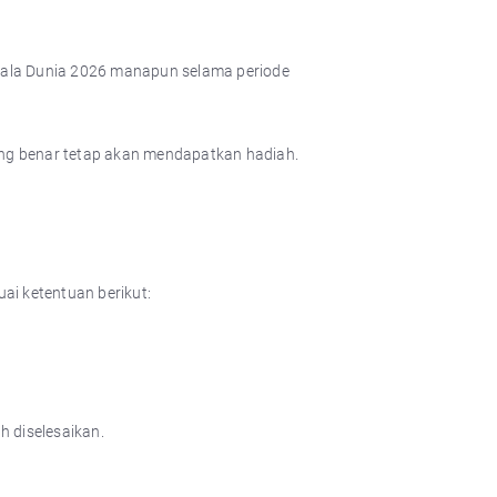
iala Dunia 2026 manapun selama periode
yang benar tetap akan mendapatkan hadiah.
ai ketentuan berikut:
h diselesaikan.