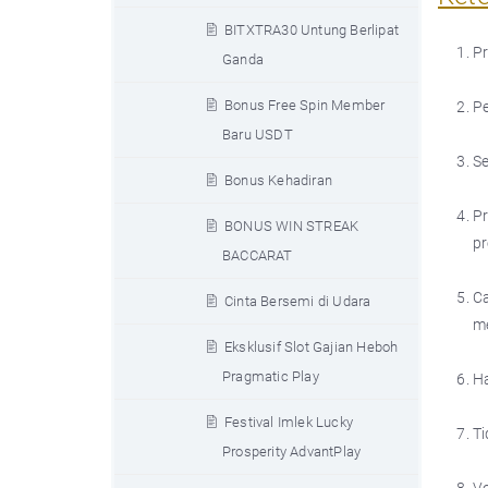
BITXTRA30 Untung Berlipat
Pr
Ganda
Bonus Free Spin Member
Pe
Baru USDT
Se
Bonus Kehadiran
Pr
BONUS WIN STREAK
pr
BACCARAT
Ca
Cinta Bersemi di Udara
me
Eksklusif Slot Gajian Heboh
Pragmatic Play
Ha
Festival Imlek Lucky
Ti
Prosperity AdvantPlay
Vo