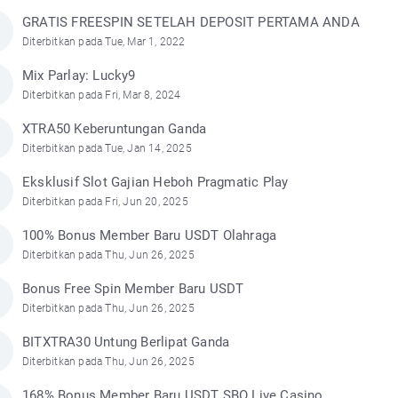
GRATIS FREESPIN SETELAH DEPOSIT PERTAMA ANDA
Diterbitkan pada Tue, Mar 1, 2022
Mix Parlay: Lucky9
Diterbitkan pada Fri, Mar 8, 2024
XTRA50 Keberuntungan Ganda
Diterbitkan pada Tue, Jan 14, 2025
Eksklusif Slot Gajian Heboh Pragmatic Play
Diterbitkan pada Fri, Jun 20, 2025
100% Bonus Member Baru USDT Olahraga
Diterbitkan pada Thu, Jun 26, 2025
Bonus Free Spin Member Baru USDT
Diterbitkan pada Thu, Jun 26, 2025
BITXTRA30 Untung Berlipat Ganda
Diterbitkan pada Thu, Jun 26, 2025
168% Bonus Member Baru USDT SBO Live Casino