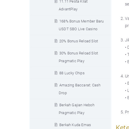
11.11 Pesta Kilat
se
AdvantPlay
Va
168% Bonus Member Baru
pr
USDT SBO Live Casino
Ji
20% Bonus Reload Slot
• 
30% Bonus Reload Slot
• 
Pragmatic Play
• 
88 Lucky Chips
Un
• 
Amazing Baccarat: Cash
• 
Drop
• 
Berkah Gajian Heboh
Pr
Pragmatic Play
Berkah Kuda Emas
Kete