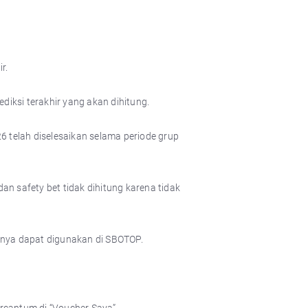
r.
diksi terakhir yang akan dihitung.
6 telah diselesaikan selama periode grup
dan safety bet tidak dihitung karena tidak
anya dapat digunakan di SBOTOP.
rcantum di “Voucher Saya”.