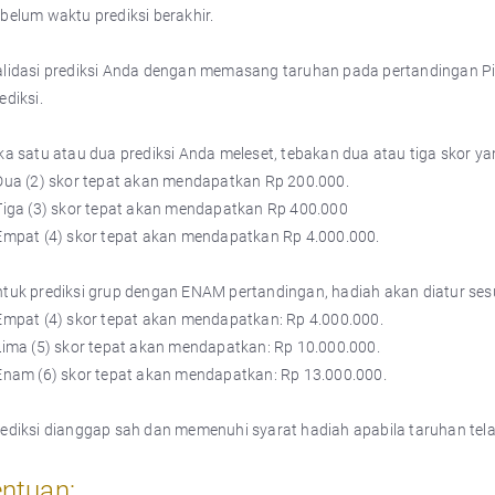
belum waktu prediksi berakhir.
lidasi prediksi Anda dengan memasang taruhan pada pertandingan P
ediksi.
ka satu atau dua prediksi Anda meleset, tebakan dua atau tiga skor 
Dua (2) skor tepat akan mendapatkan Rp 200.000.
Tiga (3) skor tepat akan mendapatkan Rp 400.000
Empat (4) skor tepat akan mendapatkan Rp 4.000.000.
tuk prediksi grup dengan ENAM pertandingan, hadiah akan diatur sesu
Empat (4) skor tepat akan mendapatkan: Rp 4.000.000.
Lima (5) skor tepat akan mendapatkan: Rp 10.000.000.
Enam (6) skor tepat akan mendapatkan: Rp 13.000.000.
ediksi dianggap sah dan memenuhi syarat hadiah apabila taruhan tela
ntuan: