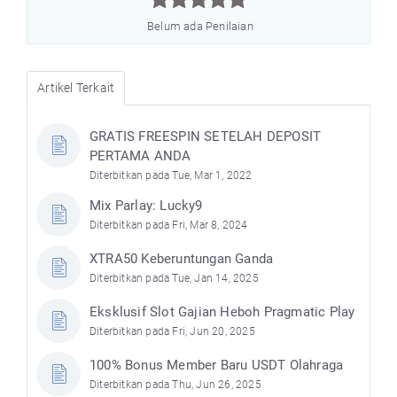
Belum ada Penilaian
Artikel Terkait
GRATIS FREESPIN SETELAH DEPOSIT
PERTAMA ANDA
Diterbitkan pada Tue, Mar 1, 2022
Mix Parlay: Lucky9
Diterbitkan pada Fri, Mar 8, 2024
XTRA50 Keberuntungan Ganda
Diterbitkan pada Tue, Jan 14, 2025
Eksklusif Slot Gajian Heboh Pragmatic Play
Diterbitkan pada Fri, Jun 20, 2025
100% Bonus Member Baru USDT Olahraga
Diterbitkan pada Thu, Jun 26, 2025