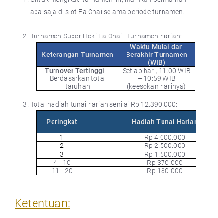
apa saja di slot Fa Chai selama periode turnamen.
Turnamen Super Hoki Fa Chai - Turnamen harian:
Waktu Mulai dan
Keterangan Turnamen
Berakhir Turnamen
(WIB)
Turnover Tertinggi
–
Setiap hari, 11:00 WIB
Berdasarkan total
– 10:59 WIB
taruhan
(keesokan harinya)
Total hadiah tunai harian senilai Rp 12.390.000:
Peringkat
Hadiah Tunai Harian
1
Rp 4.000.000
2
Rp 2.500.000
3
Rp 1.500.000
4 - 10
Rp 370.000
11 - 20
Rp 180.000
Ketentuan: