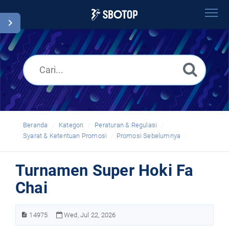
Beranda
Cari
Glosarium
Indonesian
Beranda
Kategori
Peraturan & Regulasi
Syarat & Ketentuan Promosi
Promosi Sebelumnya
Turnamen Super Hoki Fa
Chai
14975
Wed, Jul 22, 2026