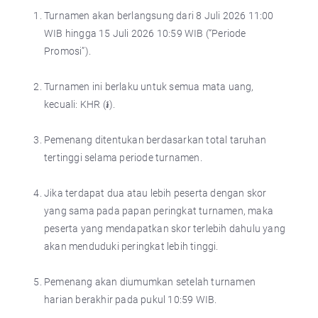
Turnamen akan berlangsung dari 8 Juli 2026 11:00
WIB hingga 15 Juli 2026 10:59 WIB (“Periode
Promosi”).
Turnamen ini berlaku untuk semua mata uang,
kecuali: KHR (៛).
Pemenang ditentukan berdasarkan total taruhan
tertinggi selama periode turnamen.
Jika terdapat dua atau lebih peserta dengan skor
yang sama pada papan peringkat turnamen, maka
peserta yang mendapatkan skor terlebih dahulu yang
akan menduduki peringkat lebih tinggi.
Pemenang akan diumumkan setelah turnamen
harian berakhir pada pukul 10:59 WIB.