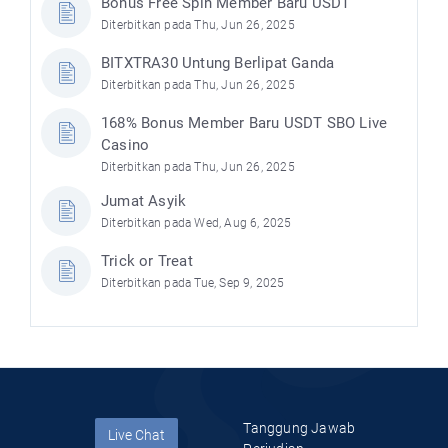
Bonus Free Spin Member Baru USDT
Diterbitkan pada Thu, Jun 26, 2025
BITXTRA30 Untung Berlipat Ganda
Diterbitkan pada Thu, Jun 26, 2025
168% Bonus Member Baru USDT SBO Live
Casino
Diterbitkan pada Thu, Jun 26, 2025
Jumat Asyik
Diterbitkan pada Wed, Aug 6, 2025
Trick or Treat
Diterbitkan pada Tue, Sep 9, 2025
Tanggung Jawab
Live Chat