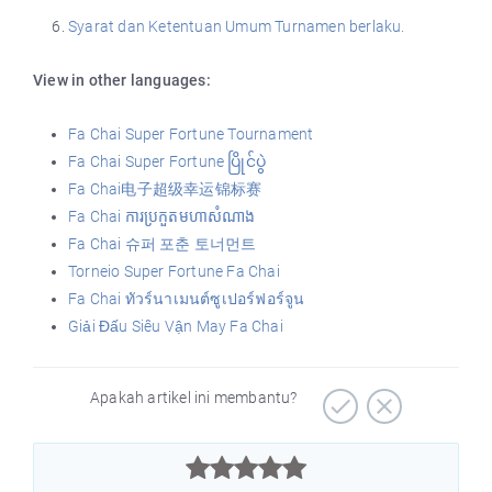
Syarat dan Ketentuan Umum Turnamen berlaku.
View in other languages:
Fa Chai Super Fortune Tournament
Fa Chai Super Fortune ပြိုင်ပွဲ
Fa Chai电子超级幸运锦标赛
Fa Chai ការប្រកួតមហាសំណាង
Fa Chai 슈퍼 포춘 토너먼트
Torneio Super Fortune Fa Chai
Fa Chai ทัวร์นาเมนต์ซูเปอร์ฟอร์จูน
Giải Đấu Siêu Vận May Fa Chai
Apakah artikel ini membantu?


