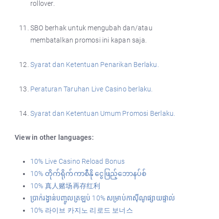
rollover.
SBO berhak untuk mengubah dan/atau
membatalkan promosi ini kapan saja.
Syarat dan Ketentuan Penarikan Berlaku.
Peraturan Taruhan Live Casino berlaku.
Syarat dan Ketentuan Umum Promosi Berlaku.
View in other languages:
10% Live Casino Reload Bonus
10% တိုက်ရိုက်ကာစီနို ငွေဖြည့်ဘောနပ်စ်
10% 真人赌场再存红利
ប្រាក់រង្វាន់បញ្ចូលត្រឡប់ 10% សម្រាប់កាស៊ីណូផ្សាយផ្ទាល់
10% 라이브 카지노 리로드 보너스