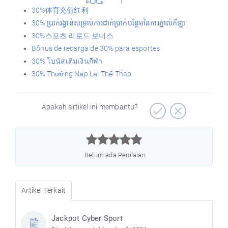
30%体育充值红利
30% ប្រាក់រង្វាន់សម្រាប់ការដាក់ប្រាក់បន្ថែមនៃការភ្នាល់កីឡា
30%스포츠 리로드 보너스
Bônus de recarga de 30% para esportes
30% โบนัสเติมเงินกีฬา
30% Thưởng Nạp Lại Thể Thao
Apakah artikel ini membantu?



Belum ada Penilaian
Artikel Terkait
Jackpot Cyber Sport