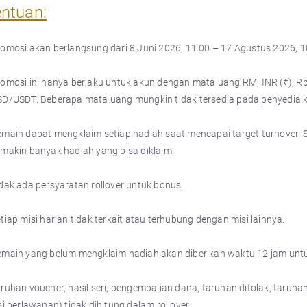
ntuan:
omosi akan berlangsung dari 8 Juni 2026, 11:00 – 17 Agustus 2026, 10
omosi ini hanya berlaku untuk akun dengan mata uang RM, INR (₹), Rp
D/USDT. Beberapa mata uang mungkin tidak tersedia pada penyedia ka
main dapat mengklaim setiap hadiah saat mencapai target turnover. 
makin banyak hadiah yang bisa diklaim.
dak ada persyaratan rollover untuk bonus.
tiap misi harian tidak terkait atau terhubung dengan misi lainnya.
main yang belum mengklaim hadiah akan diberikan waktu 12 jam untuk 
ruhan voucher, hasil seri, pengembalian dana, taruhan ditolak, taruha
si berlawanan) tidak dihitung dalam rollover.