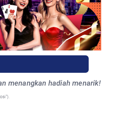
 dan menangkan hadiah menarik!
si”).