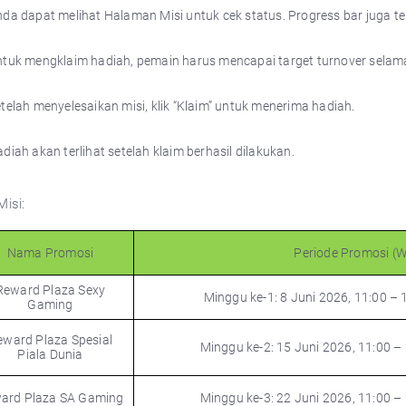
da dapat melihat Halaman Misi untuk cek status. Progress bar juga 
tuk mengklaim hadiah, pemain harus mencapai target turnover selama
telah menyelesaikan misi, klik “Klaim” untuk menerima hadiah.
diah akan terlihat setelah klaim berhasil dilakukan.
Misi:
Nama Promosi
Periode Promosi (W
Reward Plaza Sexy
Minggu ke-1: 8 Juni 2026, 11:00 – 
Gaming
eward Plaza Spesial
Minggu ke-2: 15 Juni 2026, 11:00 –
Piala Dunia
ard Plaza SA Gaming
Minggu ke-3: 22 Juni 2026, 11:00 –