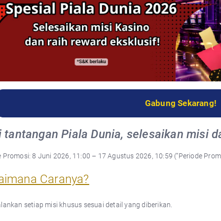
Gabung Sekarang!
ti tantangan Piala Dunia, selesaikan misi
 Promosi: 8 Juni 2026, 11:00 – 17 Agustus 2026, 10:59 (“Periode Promo
aimana Caranya?
lankan setiap misi khusus sesuai detail yang diberikan.