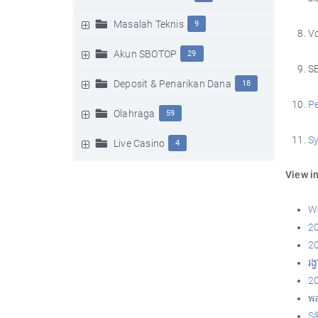
Masalah Teknis
9
Vo
Akun SBOTOP
29
SB
Deposit & Penarikan Dana
18
Pe
Olahraga
59
S
Live Casino
4
View i
W
2
2
រង
2
พ
S