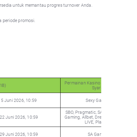
tersedia untuk memantau progres turnover Anda.
 periode promosi.
Permainan Kasino yang Memenuhi
IB)
Syarat
15 Juni 2026, 10:59
Sexy Gaming
SBO, Pragmatic, SA, Evolution, Big
 22 Juni 2026, 10:59
Gaming, Allbet, Dream Gaming, MT
LIVE, Playtech
 29 Juni 2026, 10:59
SA Gaming